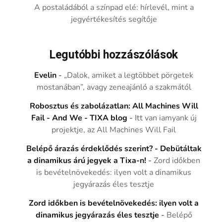
A postaládából a színpad elé: hírlevél, mint a
jegyértékesítés segítője
Legutóbbi hozzászólások
Evelin
-
„Dalok, amiket a legtöbbet pörgetek
mostanában”, avagy zeneajánló a szakmától
Robosztus és zabolázatlan: All Machines Will
Fail - And We - TIXA blog
-
Itt van iamyank új
projektje, az All Machines Will Fail
Belépő árazás érdeklődés szerint? - Debütáltak
a dinamikus árú jegyek a Tixa-n!
-
Zord időkben
is bevételnövekedés: ilyen volt a dinamikus
jegyárazás éles tesztje
Zord időkben is bevételnövekedés: ilyen volt a
dinamikus jegyárazás éles tesztje
-
Belépő