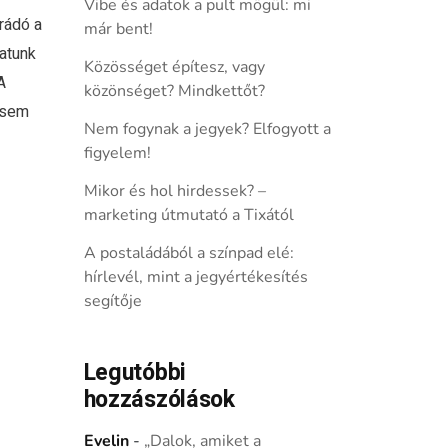
Vibe és adatok a pult mögül: mi
rádó a
már bent!
atunk
Közösséget építesz, vagy
A
közönséget? Mindkettőt?
 sem
Nem fogynak a jegyek? Elfogyott a
figyelem!
Mikor és hol hirdessek? –
marketing útmutató a Tixától
A postaládából a színpad elé:
hírlevél, mint a jegyértékesítés
segítője
Legutóbbi
hozzászólások
Evelin
-
„Dalok, amiket a