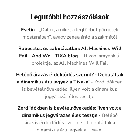
Legutóbbi hozzászólások
Evelin
-
„Dalok, amiket a legtöbbet pörgetek
mostanában”, avagy zeneajánló a szakmától
Robosztus és zabolázatlan: All Machines Will
Fail - And We - TIXA blog
-
Itt van iamyank új
projektje, az All Machines Will Fail
Belépő árazás érdeklődés szerint? - Debütáltak
a dinamikus árú jegyek a Tixa-n!
-
Zord időkben
is bevételnövekedés: ilyen volt a dinamikus
jegyárazás éles tesztje
Zord időkben is bevételnövekedés: ilyen volt a
dinamikus jegyárazás éles tesztje
-
Belépő
árazás érdeklődés szerint? – Debütáltak a
dinamikus árú jegyek a Tixa-n!