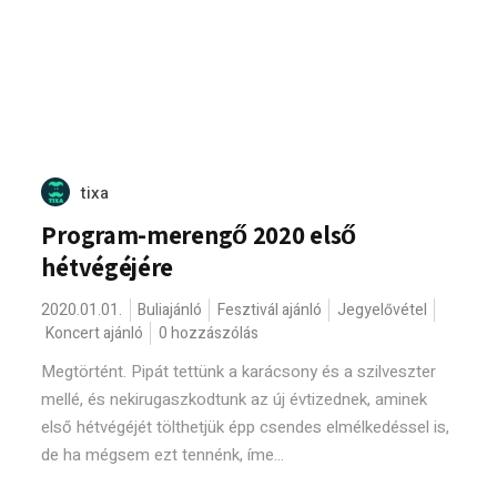
tixa
Program-merengő 2020 első
hétvégéjére
2020.01.01.
Buliajánló
Fesztivál ajánló
Jegyelővétel
Koncert ajánló
0 hozzászólás
Megtörtént. Pipát tettünk a karácsony és a szilveszter
mellé, és nekirugaszkodtunk az új évtizednek, aminek
első hétvégéjét tölthetjük épp csendes elmélkedéssel is,
de ha mégsem ezt tennénk, íme...