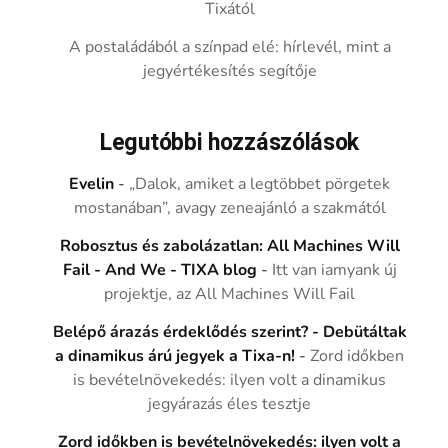
Tixától
A postaládából a színpad elé: hírlevél, mint a
jegyértékesítés segítője
Legutóbbi hozzászólások
Evelin
-
„Dalok, amiket a legtöbbet pörgetek
mostanában”, avagy zeneajánló a szakmától
Robosztus és zabolázatlan: All Machines Will
Fail - And We - TIXA blog
-
Itt van iamyank új
projektje, az All Machines Will Fail
Belépő árazás érdeklődés szerint? - Debütáltak
a dinamikus árú jegyek a Tixa-n!
-
Zord időkben
is bevételnövekedés: ilyen volt a dinamikus
jegyárazás éles tesztje
Zord időkben is bevételnövekedés: ilyen volt a