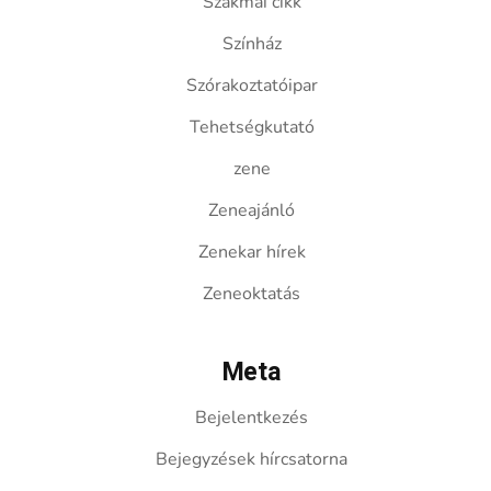
Szakmai cikk
Színház
Szórakoztatóipar
Tehetségkutató
zene
Zeneajánló
Zenekar hírek
Zeneoktatás
Meta
Bejelentkezés
Bejegyzések hírcsatorna