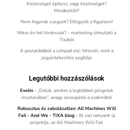
Közösséget építesz, vagy közönséget?
Mindkettőt?
Nem fogynak a jegyek? Elfogyott a figyelem!
Mikor és hol hirdessek? – marketing útmutató a
Tixától
A postaládából a színpad elé: hírlevél, mint a
jegyértékesítés segítője
Legutóbbi hozzászólások
Evelin
-
„Dalok, amiket a legtöbbet pörgetek
mostanában”, avagy zeneajánló a szakmától
Robosztus és zabolázatlan: All Machines Will
Fail - And We - TIXA blog
-
Itt van iamyank új
projektje, az All Machines Will Fail