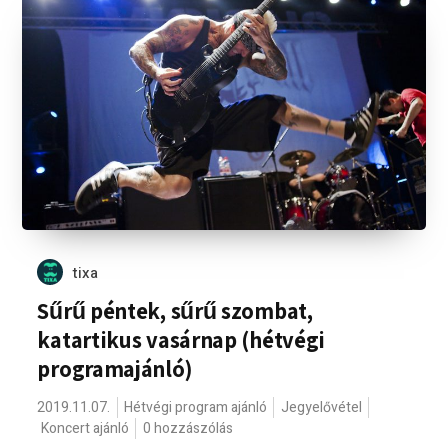
tixa
Sűrű péntek, sűrű szombat,
katartikus vasárnap (hétvégi
programajánló)
2019.11.07.
Hétvégi program ajánló
Jegyelővétel
Koncert ajánló
0 hozzászólás