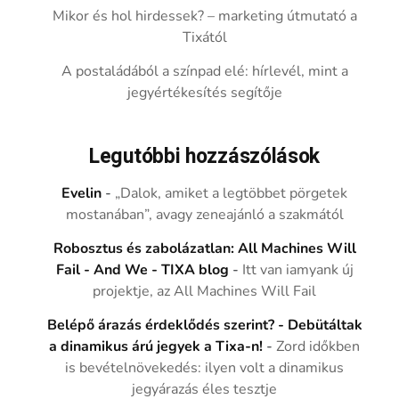
Mikor és hol hirdessek? – marketing útmutató a
Tixától
A postaládából a színpad elé: hírlevél, mint a
jegyértékesítés segítője
Legutóbbi hozzászólások
Evelin
-
„Dalok, amiket a legtöbbet pörgetek
mostanában”, avagy zeneajánló a szakmától
Robosztus és zabolázatlan: All Machines Will
Fail - And We - TIXA blog
-
Itt van iamyank új
projektje, az All Machines Will Fail
Belépő árazás érdeklődés szerint? - Debütáltak
a dinamikus árú jegyek a Tixa-n!
-
Zord időkben
is bevételnövekedés: ilyen volt a dinamikus
jegyárazás éles tesztje