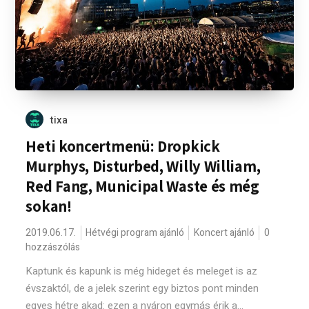
tixa
Heti koncertmenü: Dropkick
Murphys, Disturbed, Willy William,
Red Fang, Municipal Waste és még
sokan!
2019.06.17.
Hétvégi program ajánló
Koncert ajánló
0
hozzászólás
Kaptunk és kapunk is még hideget és meleget is az
évszaktól, de a jelek szerint egy biztos pont minden
egyes hétre akad: ezen a nyáron egymás érik a...