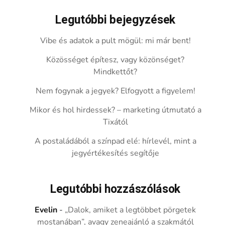
Legutóbbi bejegyzések
Vibe és adatok a pult mögül: mi már bent!
Közösséget építesz, vagy közönséget?
Mindkettőt?
Nem fogynak a jegyek? Elfogyott a figyelem!
Mikor és hol hirdessek? – marketing útmutató a
Tixától
A postaládából a színpad elé: hírlevél, mint a
jegyértékesítés segítője
Legutóbbi hozzászólások
Evelin
-
„Dalok, amiket a legtöbbet pörgetek
mostanában”, avagy zeneajánló a szakmától