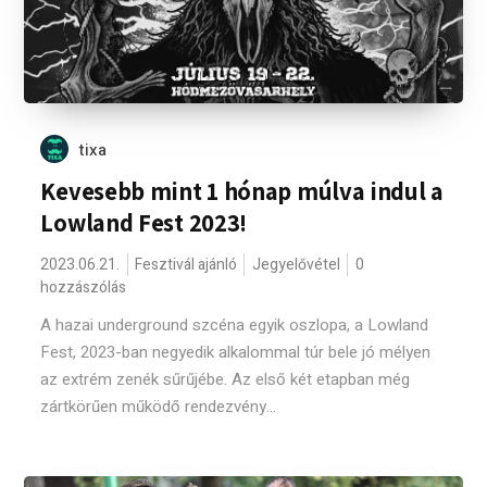
tixa
Kevesebb mint 1 hónap múlva indul a
Lowland Fest 2023!
2023.06.21.
Fesztivál ajánló
Jegyelővétel
0
hozzászólás
A hazai underground szcéna egyik oszlopa, a Lowland
Fest, 2023-ban negyedik alkalommal túr bele jó mélyen
az extrém zenék sűrűjébe. Az első két etapban még
zártkörűen működő rendezvény...