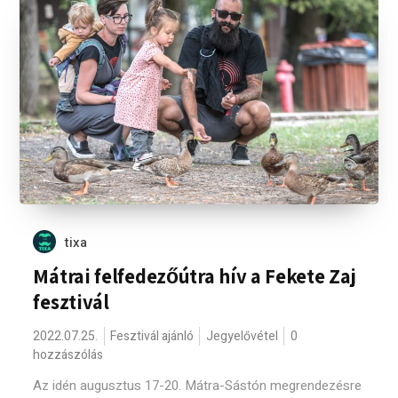
tixa
Mátrai felfedezőútra hív a Fekete Zaj
fesztivál
2022.07.25.
Fesztivál ajánló
Jegyelővétel
0
hozzászólás
Az idén augusztus 17-20. Mátra-Sástón megrendezésre