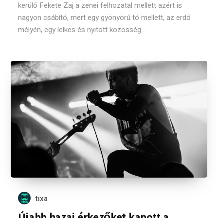
kerülő Fekete Zaj a zenei felhozatal mellett azért is
nagyon csábító, mert egy gyönyörű tó mellett, az erdő
mélyén, egy lelkes és nyitott közösség...
tixa
Újabb hazai érkezőket kapott a