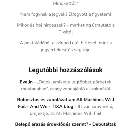
Mindkettőt?
Nem fogynak a jegyek? Elfogyott a figyelem!
Mikor és hol hirdessek? – marketing útmutató a
Tixától
A postaládából a színpad elé: hírlevél, mint a
jegyértékesítés segítője
Legutóbbi hozzászólások
Evelin
-
„Dalok, amiket a legtöbbet pörgetek
mostanában”, avagy zeneajánló a szakmától
Robosztus és zabolázatlan: All Machines Will
Fail - And We - TIXA blog
-
Itt van iamyank új
projektje, az All Machines Will Fail
Belépő árazás érdeklődés szerint? - Debütáltak