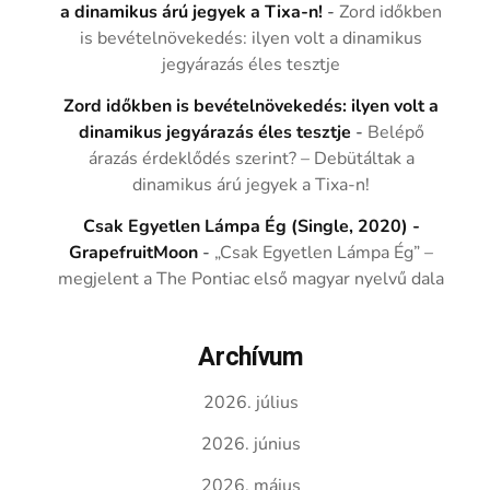
a dinamikus árú jegyek a Tixa-n!
-
Zord időkben
is bevételnövekedés: ilyen volt a dinamikus
jegyárazás éles tesztje
Zord időkben is bevételnövekedés: ilyen volt a
dinamikus jegyárazás éles tesztje
-
Belépő
árazás érdeklődés szerint? – Debütáltak a
dinamikus árú jegyek a Tixa-n!
Csak Egyetlen Lámpa Ég (Single, 2020) -
GrapefruitMoon
-
„Csak Egyetlen Lámpa Ég” –
megjelent a The Pontiac első magyar nyelvű dala
Archívum
2026. július
2026. június
2026. május