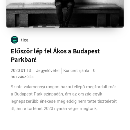
tixa
Először lép fel Ákos a Budapest
Parkban!
2020.01.13.
Jegyelővétel
Koncert ajánló
0
hozzászólás
Szinte valamennyi rangos hazai fellépő megfordult már
a Budapest Park színpadán, ám az ország egyik
legnépszerűbb énekese még eddig nem tette tiszteletét
itt, ám e történet 2020 nyarán végre megtörik,...