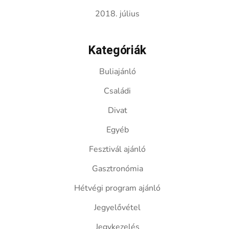
2018. július
Kategóriák
Buliajánló
Családi
Divat
Egyéb
Fesztivál ajánló
Gasztronómia
Hétvégi program ajánló
Jegyelővétel
Jegykezelés