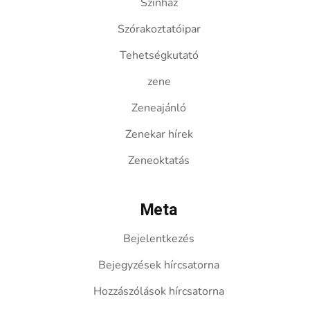
Színház
Szórakoztatóipar
Tehetségkutató
zene
Zeneajánló
Zenekar hírek
Zeneoktatás
Meta
Bejelentkezés
Bejegyzések hírcsatorna
Hozzászólások hírcsatorna