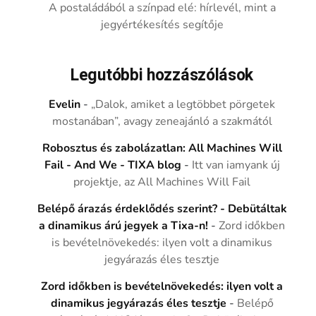
A postaládából a színpad elé: hírlevél, mint a
jegyértékesítés segítője
Legutóbbi hozzászólások
Evelin
-
„Dalok, amiket a legtöbbet pörgetek
mostanában”, avagy zeneajánló a szakmától
Robosztus és zabolázatlan: All Machines Will
Fail - And We - TIXA blog
-
Itt van iamyank új
projektje, az All Machines Will Fail
Belépő árazás érdeklődés szerint? - Debütáltak
a dinamikus árú jegyek a Tixa-n!
-
Zord időkben
is bevételnövekedés: ilyen volt a dinamikus
jegyárazás éles tesztje
Zord időkben is bevételnövekedés: ilyen volt a
dinamikus jegyárazás éles tesztje
-
Belépő