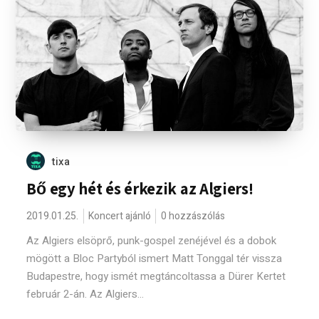
tixa
Bő egy hét és érkezik az Algiers!
2019.01.25.
Koncert ajánló
0 hozzászólás
Az Algiers elsöprő, punk-gospel zenéjével és a dobok
mögött a Bloc Partyból ismert Matt Tonggal tér vissza
Budapestre, hogy ismét megtáncoltassa a Dürer Kertet
február 2-án. Az Algiers...