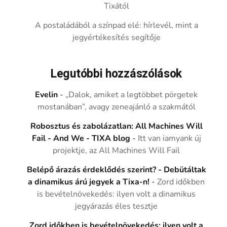
Tixától
A postaládából a színpad elé: hírlevél, mint a
jegyértékesítés segítője
Legutóbbi hozzászólások
Evelin
-
„Dalok, amiket a legtöbbet pörgetek
mostanában”, avagy zeneajánló a szakmától
Robosztus és zabolázatlan: All Machines Will
Fail - And We - TIXA blog
-
Itt van iamyank új
projektje, az All Machines Will Fail
Belépő árazás érdeklődés szerint? - Debütáltak
a dinamikus árú jegyek a Tixa-n!
-
Zord időkben
is bevételnövekedés: ilyen volt a dinamikus
jegyárazás éles tesztje
Zord időkben is bevételnövekedés: ilyen volt a