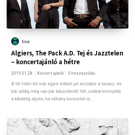
tixa
Algiers, The Pack A.D. Tej és Jazztelen
– koncertajánló a hétre
2019.01.28.
Koncert ajánló
0 hozzászólás
A tél felén túl már egyre többet jut eszükbe a tavasz, és
bár addig még van pár leküzdendő hét, sokkal könnyebb
a kikeletig eljutni, ha néhány koncertet is...