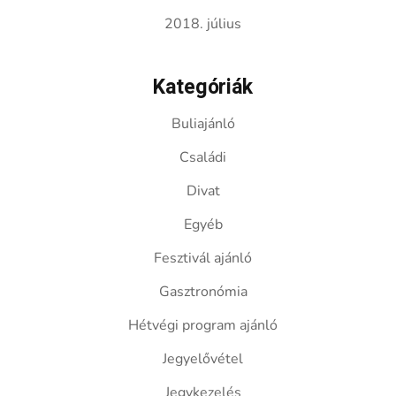
2018. július
Kategóriák
Buliajánló
Családi
Divat
Egyéb
Fesztivál ajánló
Gasztronómia
Hétvégi program ajánló
Jegyelővétel
Jegykezelés