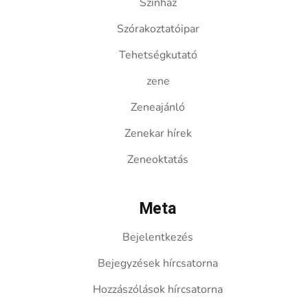
Színház
Szórakoztatóipar
Tehetségkutató
zene
Zeneajánló
Zenekar hírek
Zeneoktatás
Meta
Bejelentkezés
Bejegyzések hírcsatorna
Hozzászólások hírcsatorna