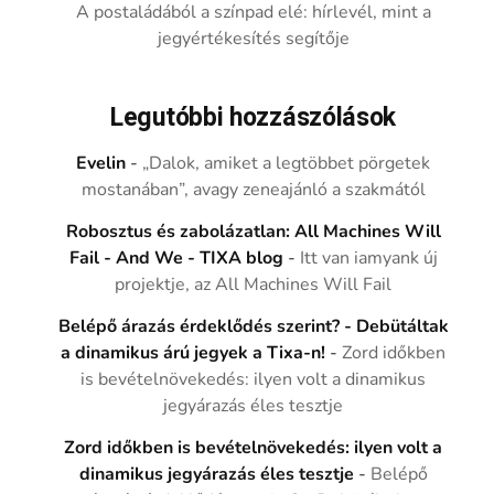
A postaládából a színpad elé: hírlevél, mint a
jegyértékesítés segítője
Legutóbbi hozzászólások
Evelin
-
„Dalok, amiket a legtöbbet pörgetek
mostanában”, avagy zeneajánló a szakmától
Robosztus és zabolázatlan: All Machines Will
Fail - And We - TIXA blog
-
Itt van iamyank új
projektje, az All Machines Will Fail
Belépő árazás érdeklődés szerint? - Debütáltak
a dinamikus árú jegyek a Tixa-n!
-
Zord időkben
is bevételnövekedés: ilyen volt a dinamikus
jegyárazás éles tesztje
Zord időkben is bevételnövekedés: ilyen volt a
dinamikus jegyárazás éles tesztje
-
Belépő