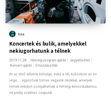
tixa
Koncertek és bulik, amelyekkel
nekiugorhatunk a télnek
2019.11.28.
Hétvégi program ajánló
Jegyelővétel
Koncert ajánló
0 hozzászólás
Itt az első adventi hétvége, indul a tél, küszöbön az év
vége, ... egyszóval tömve vagyunk okokkal, amelyek
remek indokot szolgáltatnak a hétvégi kimozduláshoz,
mi pedig ezekhez csapunk...