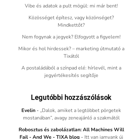
Vibe és adatok a pult mögül: mi már bent!
Közösséget építesz, vagy közönséget?
Mindkettőt?
Nem fogynak a jegyek? Elfogyott a figyelem!
Mikor és hol hirdessek? – marketing útmutató a
Tixától
A postaládából a színpad elé: hírlevél, mint a
jegyértékesítés segítője
Legutóbbi hozzászólások
Evelin
-
„Dalok, amiket a legtöbbet pörgetek
mostanában”, avagy zeneajánló a szakmától
Robosztus és zabolázatlan: All Machines Will
Fail - And We - TIXA blog
-
Itt van iamyank új