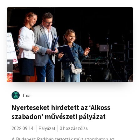
tixa
Nyerteseket hirdetett az ‘Alkoss
szabadon’ művészeti pályázat
2022.09.14.
Pályázat
0 hozzászólás
A Budapest Parkban tartották múlt szombaton az