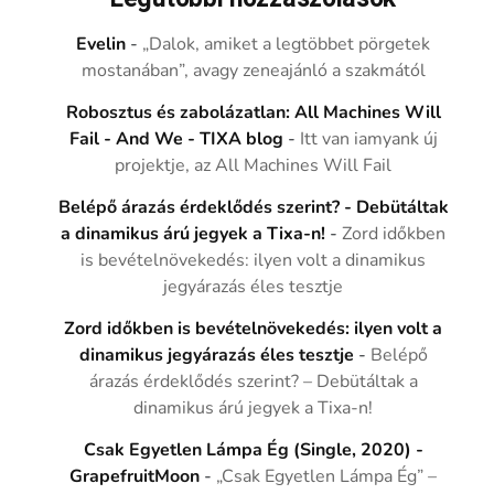
Evelin
-
„Dalok, amiket a legtöbbet pörgetek
mostanában”, avagy zeneajánló a szakmától
Robosztus és zabolázatlan: All Machines Will
Fail - And We - TIXA blog
-
Itt van iamyank új
projektje, az All Machines Will Fail
Belépő árazás érdeklődés szerint? - Debütáltak
a dinamikus árú jegyek a Tixa-n!
-
Zord időkben
is bevételnövekedés: ilyen volt a dinamikus
jegyárazás éles tesztje
Zord időkben is bevételnövekedés: ilyen volt a
dinamikus jegyárazás éles tesztje
-
Belépő
árazás érdeklődés szerint? – Debütáltak a
dinamikus árú jegyek a Tixa-n!
Csak Egyetlen Lámpa Ég (Single, 2020) -
GrapefruitMoon
-
„Csak Egyetlen Lámpa Ég” –