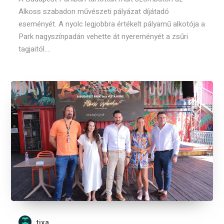
Alkoss szabadon művészeti pályázat díjátadó
eseményét. A nyolc legjobbra értékelt pályamű alkotója a
Park nagyszínpadán vehette át nyereményét a zsűri
tagjaitól....
tixa