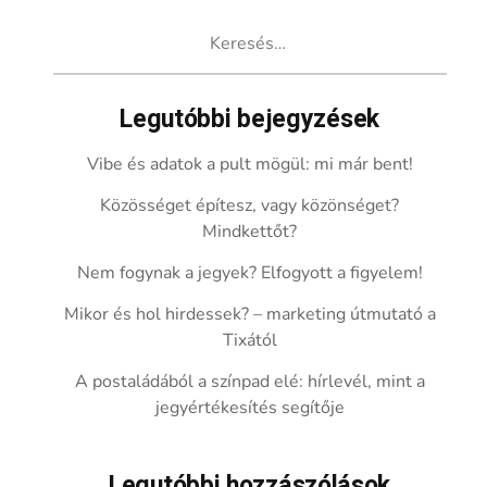
Keresés:
Legutóbbi bejegyzések
Vibe és adatok a pult mögül: mi már bent!
Közösséget építesz, vagy közönséget?
Mindkettőt?
Nem fogynak a jegyek? Elfogyott a figyelem!
Mikor és hol hirdessek? – marketing útmutató a
Tixától
A postaládából a színpad elé: hírlevél, mint a
jegyértékesítés segítője
Legutóbbi hozzászólások