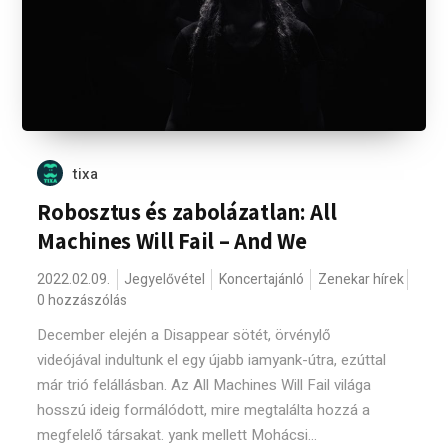
tixa
Robosztus és zabolázatlan: All
Machines Will Fail – And We
2022.02.09.
Jegyelővétel
Koncertajánló
Zenekar hírek
0 hozzászólás
December elején a Disappear sötét, örvénylő
videójával indultunk el egy újabb iamyank-útra, ezúttal
már trió felállásban. Az All Machines Will Fail világa
hosszú ideig formálódott, mire megtalálta hozzá a
megfelelő társakat. yank mellett Mohácsi...