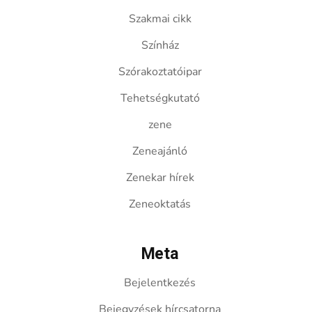
Szakmai cikk
Színház
Szórakoztatóipar
Tehetségkutató
zene
Zeneajánló
Zenekar hírek
Zeneoktatás
Meta
Bejelentkezés
Bejegyzések hírcsatorna