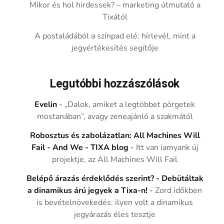
Mikor és hol hirdessek? – marketing útmutató a
Tixától
A postaládából a színpad elé: hírlevél, mint a
jegyértékesítés segítője
Legutóbbi hozzászólások
Evelin
-
„Dalok, amiket a legtöbbet pörgetek
mostanában”, avagy zeneajánló a szakmától
Robosztus és zabolázatlan: All Machines Will
Fail - And We - TIXA blog
-
Itt van iamyank új
projektje, az All Machines Will Fail
Belépő árazás érdeklődés szerint? - Debütáltak
a dinamikus árú jegyek a Tixa-n!
-
Zord időkben
is bevételnövekedés: ilyen volt a dinamikus
jegyárazás éles tesztje