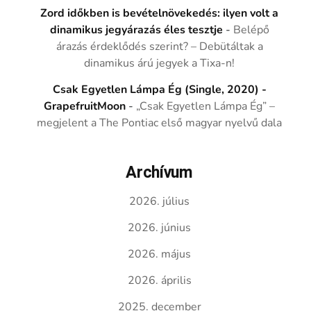
Zord időkben is bevételnövekedés: ilyen volt a
dinamikus jegyárazás éles tesztje
-
Belépő
árazás érdeklődés szerint? – Debütáltak a
dinamikus árú jegyek a Tixa-n!
Csak Egyetlen Lámpa Ég (Single, 2020) -
GrapefruitMoon
-
„Csak Egyetlen Lámpa Ég” –
megjelent a The Pontiac első magyar nyelvű dala
Archívum
2026. július
2026. június
2026. május
2026. április
2025. december