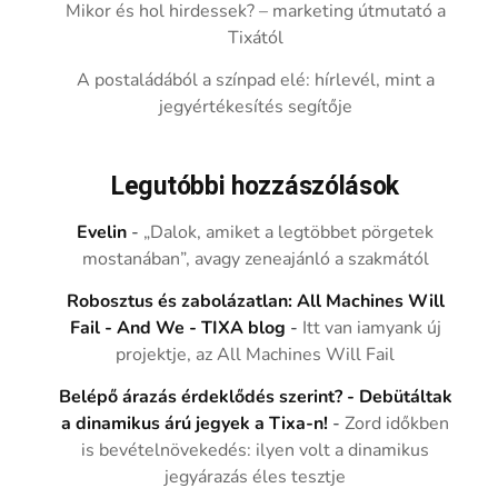
Mikor és hol hirdessek? – marketing útmutató a
Tixától
A postaládából a színpad elé: hírlevél, mint a
jegyértékesítés segítője
Legutóbbi hozzászólások
Evelin
-
„Dalok, amiket a legtöbbet pörgetek
mostanában”, avagy zeneajánló a szakmától
Robosztus és zabolázatlan: All Machines Will
Fail - And We - TIXA blog
-
Itt van iamyank új
projektje, az All Machines Will Fail
Belépő árazás érdeklődés szerint? - Debütáltak
a dinamikus árú jegyek a Tixa-n!
-
Zord időkben
is bevételnövekedés: ilyen volt a dinamikus
jegyárazás éles tesztje