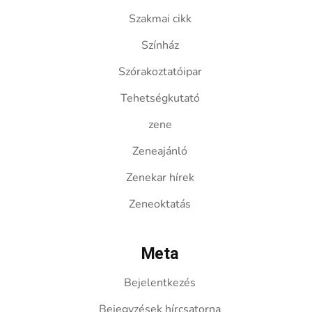
Szakmai cikk
Színház
Szórakoztatóipar
Tehetségkutató
zene
Zeneajánló
Zenekar hírek
Zeneoktatás
Meta
Bejelentkezés
Bejegyzések hírcsatorna