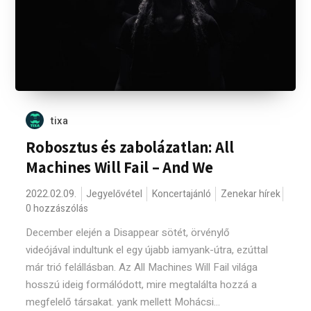
tixa
Robosztus és zabolázatlan: All
Machines Will Fail – And We
2022.02.09.
Jegyelővétel
Koncertajánló
Zenekar hírek
0 hozzászólás
December elején a Disappear sötét, örvénylő
videójával indultunk el egy újabb iamyank-útra, ezúttal
már trió felállásban. Az All Machines Will Fail világa
hosszú ideig formálódott, mire megtalálta hozzá a
megfelelő társakat. yank mellett Mohácsi...