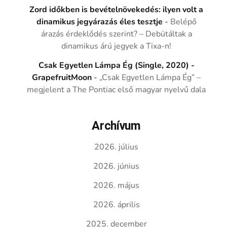
Zord időkben is bevételnövekedés: ilyen volt a
dinamikus jegyárazás éles tesztje
-
Belépő
árazás érdeklődés szerint? – Debütáltak a
dinamikus árú jegyek a Tixa-n!
Csak Egyetlen Lámpa Ég (Single, 2020) -
GrapefruitMoon
-
„Csak Egyetlen Lámpa Ég” –
megjelent a The Pontiac első magyar nyelvű dala
Archívum
2026. július
2026. június
2026. május
2026. április
2025. december