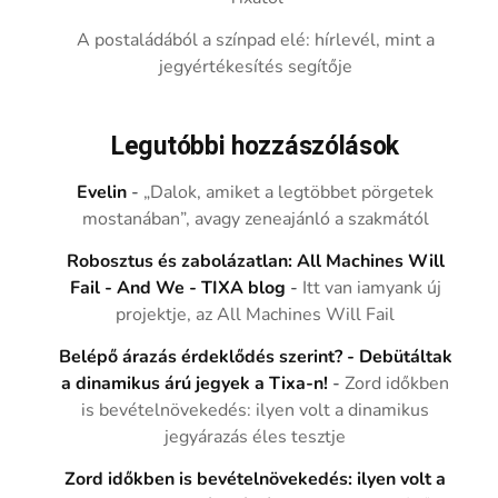
A postaládából a színpad elé: hírlevél, mint a
jegyértékesítés segítője
Legutóbbi hozzászólások
Evelin
-
„Dalok, amiket a legtöbbet pörgetek
mostanában”, avagy zeneajánló a szakmától
Robosztus és zabolázatlan: All Machines Will
Fail - And We - TIXA blog
-
Itt van iamyank új
projektje, az All Machines Will Fail
Belépő árazás érdeklődés szerint? - Debütáltak
a dinamikus árú jegyek a Tixa-n!
-
Zord időkben
is bevételnövekedés: ilyen volt a dinamikus
jegyárazás éles tesztje
Zord időkben is bevételnövekedés: ilyen volt a