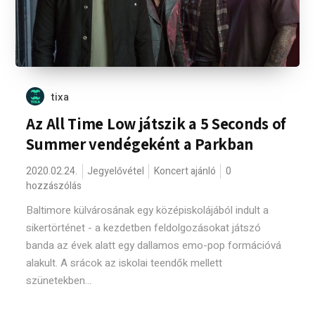
tixa
Az All Time Low játszik a 5 Seconds of
Summer vendégeként a Parkban
2020.02.24.
Jegyelővétel
Koncert ajánló
0
hozzászólás
Baltimore külvárosának egy középiskolájából indult a
sikertörténet - a kezdetben feldolgozásokat játszó
banda az évek alatt egy dallamos emo-pop formációvá
alakult. A srácok az iskolai teendők mellett
szünetekben...