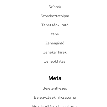
Színház
Szórakoztatóipar
Tehetségkutató
zene
Zeneajánló
Zenekar hírek
Zeneoktatás
Meta
Bejelentkezés
Bejegyzések hírcsatorna
Hozzászólások hírcsatorna