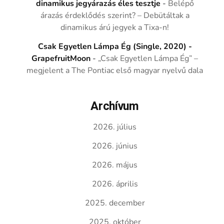
dinamikus jegyárazás éles tesztje
-
Belépő
árazás érdeklődés szerint? – Debütáltak a
dinamikus árú jegyek a Tixa-n!
Csak Egyetlen Lámpa Ég (Single, 2020) -
GrapefruitMoon
-
„Csak Egyetlen Lámpa Ég” –
megjelent a The Pontiac első magyar nyelvű dala
Archívum
2026. július
2026. június
2026. május
2026. április
2025. december
2025. október