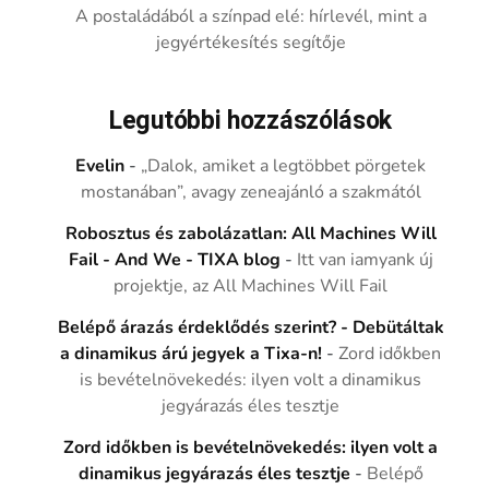
A postaládából a színpad elé: hírlevél, mint a
jegyértékesítés segítője
Legutóbbi hozzászólások
Evelin
-
„Dalok, amiket a legtöbbet pörgetek
mostanában”, avagy zeneajánló a szakmától
Robosztus és zabolázatlan: All Machines Will
Fail - And We - TIXA blog
-
Itt van iamyank új
projektje, az All Machines Will Fail
Belépő árazás érdeklődés szerint? - Debütáltak
a dinamikus árú jegyek a Tixa-n!
-
Zord időkben
is bevételnövekedés: ilyen volt a dinamikus
jegyárazás éles tesztje
Zord időkben is bevételnövekedés: ilyen volt a
dinamikus jegyárazás éles tesztje
-
Belépő