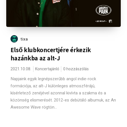
tixa
Első klubkoncertjére érkezik
hazánkba az alt-J
2021.10.08.
Koncertajánló
0 hozzászólás
Napjaink egyik legnépszerűbb angol indie-rock
formációja, az alt-J különleges atmoszférájú,
kísérletező zenéjével azonnal kivívta a szakma és a
közönség elismerését. 2012-es debütáló albumuk, az An
Awesome Wave rögtön...