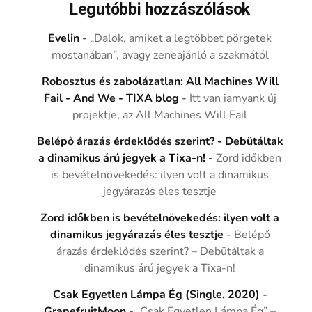
Legutóbbi hozzászólások
Evelin
-
„Dalok, amiket a legtöbbet pörgetek
mostanában”, avagy zeneajánló a szakmától
Robosztus és zabolázatlan: All Machines Will
Fail - And We - TIXA blog
-
Itt van iamyank új
projektje, az All Machines Will Fail
Belépő árazás érdeklődés szerint? - Debütáltak
a dinamikus árú jegyek a Tixa-n!
-
Zord időkben
is bevételnövekedés: ilyen volt a dinamikus
jegyárazás éles tesztje
Zord időkben is bevételnövekedés: ilyen volt a
dinamikus jegyárazás éles tesztje
-
Belépő
árazás érdeklődés szerint? – Debütáltak a
dinamikus árú jegyek a Tixa-n!
Csak Egyetlen Lámpa Ég (Single, 2020) -
GrapefruitMoon
-
„Csak Egyetlen Lámpa Ég” –