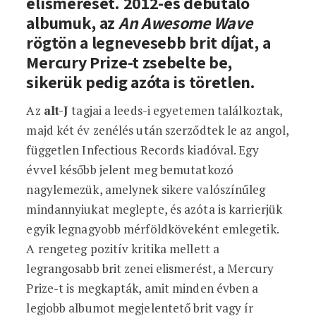
elismerését. 2012-es debütáló
albumuk, az
An Awesome Wave
rögtön a legnevesebb brit díjat, a
Mercury Prize-t zsebelte be,
sikerük pedig azóta is töretlen.
Az
alt-J
tagjai a leeds-i egyetemen találkoztak,
majd két év zenélés után szerződtek le az angol,
független Infectious Records kiadóval. Egy
évvel később jelent meg bemutatkozó
nagylemezük, amelynek sikere valószínűleg
mindannyiukat meglepte, és azóta is karrierjük
egyik legnagyobb mérföldköveként emlegetik.
A rengeteg pozitív kritika mellett a
legrangosabb brit zenei elismerést, a Mercury
Prize-t is megkapták, amit minden évben a
legjobb albumot megjelentető brit vagy ír