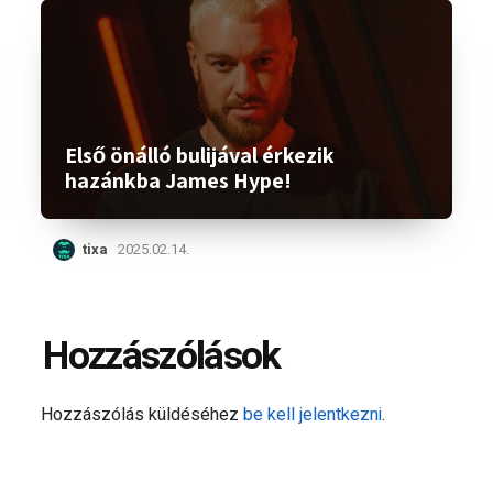
Első önálló bulijával érkezik
hazánkba James Hype!
tixa
2025.02.14.
Hozzászólások
Hozzászólás küldéséhez
be kell jelentkezni
.