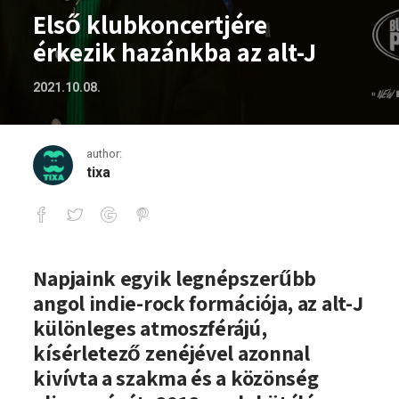
Első klubkoncertjére
érkezik hazánkba az alt-J
2021.10.08.
author:
tixa
Első klubkoncertjére érkezik hazánkba 
Napjaink egyik legnépszerűbb
angol indie-rock formációja, az alt-J
különleges atmoszférájú,
kísérletező zenéjével azonnal
kivívta a szakma és a közönség