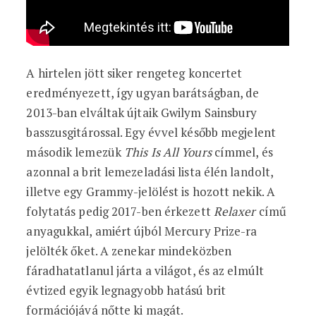
A hirtelen jött siker rengeteg koncertet
eredményezett, így ugyan barátságban, de
2013-ban elváltak újtaik Gwilym Sainsbury
basszusgitárossal. Egy évvel később megjelent
második lemezük
This Is All Yours
címmel, és
azonnal a brit lemezeladási lista élén landolt,
illetve egy Grammy-jelölést is hozott nekik. A
folytatás pedig 2017-ben érkezett
Relaxer
című
anyagukkal, amiért újból Mercury Prize-ra
jelölték őket. A zenekar mindeközben
fáradhatatlanul járta a világot, és az elmúlt
évtized egyik legnagyobb hatású brit
formációjává nőtte ki magát.