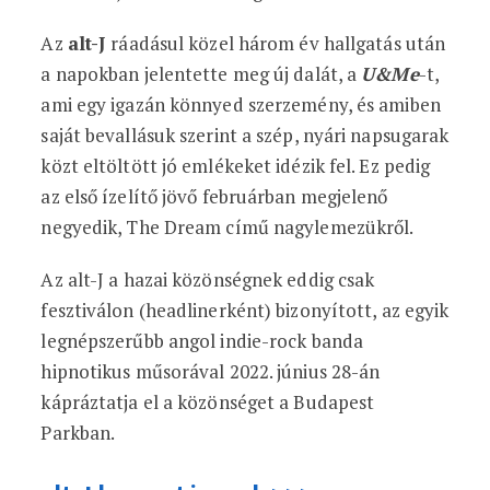
Az
alt-J
ráadásul közel három év hallgatás után
a napokban jelentette meg új dalát, a
U&Me
-t,
ami egy igazán könnyed szerzemény, és amiben
saját bevallásuk szerint a szép, nyári napsugarak
közt eltöltött jó emlékeket idézik fel. Ez pedig
az első ízelítő jövő februárban megjelenő
negyedik, The Dream című nagylemezükről.
Az alt-J a hazai közönségnek eddig csak
fesztiválon (headlinerként) bizonyított, az egyik
legnépszerűbb angol indie-rock banda
hipnotikus műsorával 2022. június 28-án
kápráztatja el a közönséget a Budapest
Parkban.