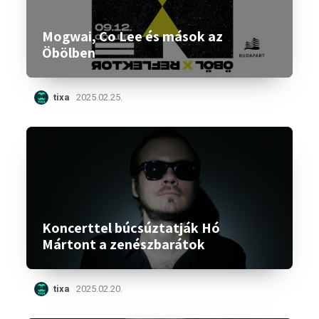
Mogwai, Co Lee és mások az
Öbölben
tixa
2025.02.25.
Koncerttel búcsúztatják Hó
Mártont a zenészbarátok
tixa
2025.02.20.