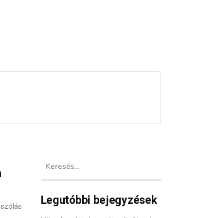
Keresés:
n
Legutóbbi bejegyzések
szólás