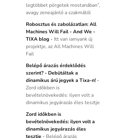
legtöbbet pörgetek mostanában”,
avagy zeneajánló a szakmától
Robosztus és zabolázatlan: All
Machines Will Fail - And We -
TIXA blog
-
Itt van iamyank új
projektje, az All Machines Will
Fail
Belépő árazás érdeklődés
szerint? - Debütáltak a
dinamikus árú jegyek a Tixa-n!
-
Zord időkben is
bevételnövekedés: ilyen volt a
dinamikus jegyárazás éles tesztje
Zord időkben is
bevételnövekedés: ilyen volt a
dinamikus jegyárazás éles
tesztje
-
Belépő árazás