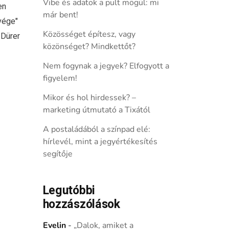
Vibe és adatok a pult mögül: mi
en
már bent!
vége"
Közösséget építesz, vagy
 Dürer
közönséget? Mindkettőt?
Nem fogynak a jegyek? Elfogyott a
figyelem!
Mikor és hol hirdessek? –
marketing útmutató a Tixától
A postaládából a színpad elé:
hírlevél, mint a jegyértékesítés
segítője
Legutóbbi
hozzászólások
Evelin
-
„Dalok, amiket a