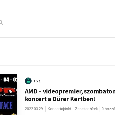
tixa
AMD – videopremier, szombato
koncert a Dürer Kertben!
2022.03.29.
Koncertajánló
Zenekar hírek
0 hozzá