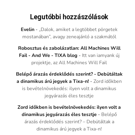
Legutóbbi hozzászólások
Evelin
-
„Dalok, amiket a legtöbbet pörgetek
mostanában”, avagy zeneajánló a szakmától
Robosztus és zabolázatlan: All Machines Will
Fail - And We - TIXA blog
-
Itt van iamyank új
projektje, az All Machines Will Fail
Belépő árazás érdeklődés szerint? - Debütáltak
a dinamikus árú jegyek a Tixa-n!
-
Zord időkben
is bevételnövekedés: ilyen volt a dinamikus
jegyárazás éles tesztje
Zord időkben is bevételnövekedés: ilyen volt a
dinamikus jegyárazás éles tesztje
-
Belépő
árazás érdeklődés szerint? – Debütáltak a
dinamikus árú jegyek a Tixa-n!