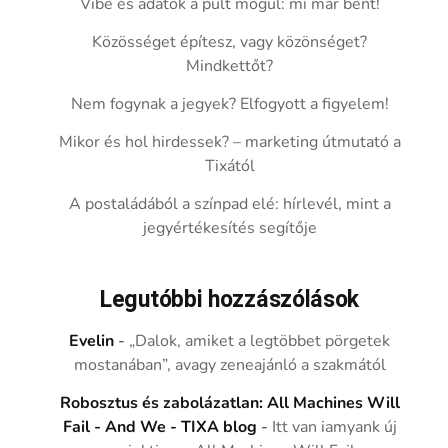
Vibe és adatok a pult mögül: mi már bent!
Közösséget építesz, vagy közönséget?
Mindkettőt?
Nem fogynak a jegyek? Elfogyott a figyelem!
Mikor és hol hirdessek? – marketing útmutató a
Tixától
A postaládából a színpad elé: hírlevél, mint a
jegyértékesítés segítője
Legutóbbi hozzászólások
Evelin
-
„Dalok, amiket a legtöbbet pörgetek
mostanában”, avagy zeneajánló a szakmától
Robosztus és zabolázatlan: All Machines Will
Fail - And We - TIXA blog
-
Itt van iamyank új