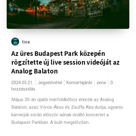
tixa
Az üres Budapest Park közepén
rögzítette új live session videóját az
Analog Balaton
2024.05.21.
Jegyelővétel
Koncertajánló
zene
0
hozzászólás
Május 30-án újabb mérföldkőhöz érkezik az Analog
Balaton, azaz Vörös Ákos és Zsuffa Aba duója, ugyanis
karrierjük során először adnak önálló koncertet a
Budapest Parkban. A bulit megelőzően...