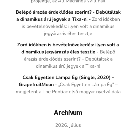
projektje, az All Machines Will Fail
Belépő árazás érdeklődés szerint? - Debütáltak
a dinamikus árú jegyek a Tixa-n!
-
Zord időkben
is bevételnövekedés: ilyen volt a dinamikus
jegyárazás éles tesztje
Zord időkben is bevételnövekedés: ilyen volt a
dinamikus jegyárazás éles tesztje
-
Belépő
árazás érdeklődés szerint? – Debütáltak a
dinamikus árú jegyek a Tixa-n!
Csak Egyetlen Lámpa Ég (Single, 2020) -
GrapefruitMoon
-
„Csak Egyetlen Lámpa Ég” –
megjelent a The Pontiac első magyar nyelvű dala
Archívum
2026. július