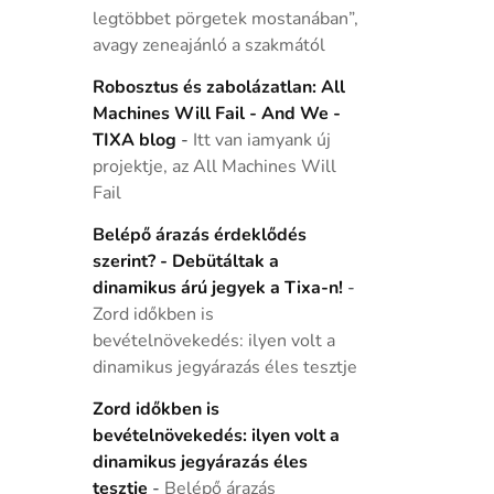
legtöbbet pörgetek mostanában”,
avagy zeneajánló a szakmától
Robosztus és zabolázatlan: All
Machines Will Fail - And We -
TIXA blog
-
Itt van iamyank új
projektje, az All Machines Will
Fail
Belépő árazás érdeklődés
szerint? - Debütáltak a
dinamikus árú jegyek a Tixa-n!
-
Zord időkben is
bevételnövekedés: ilyen volt a
dinamikus jegyárazás éles tesztje
Zord időkben is
bevételnövekedés: ilyen volt a
dinamikus jegyárazás éles
tesztje
-
Belépő árazás