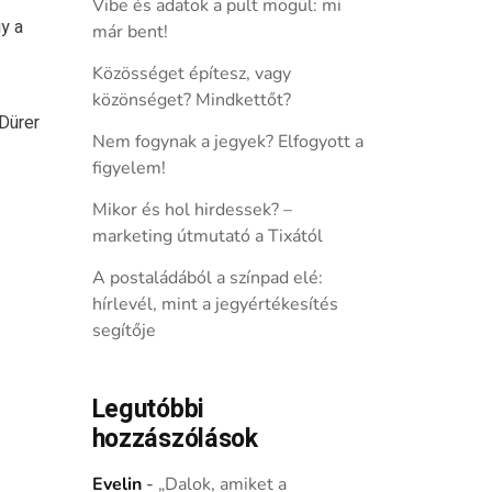
Vibe és adatok a pult mögül: mi
y a
már bent!
Közösséget építesz, vagy
közönséget? Mindkettőt?
Dürer
Nem fogynak a jegyek? Elfogyott a
figyelem!
Mikor és hol hirdessek? –
marketing útmutató a Tixától
A postaládából a színpad elé:
hírlevél, mint a jegyértékesítés
segítője
Legutóbbi
hozzászólások
Evelin
-
„Dalok, amiket a