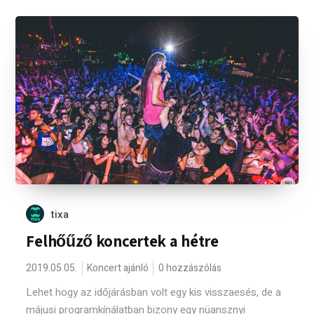
tixa
Felhőűző koncertek a hétre
2019.05.05.
Koncert ajánló
0 hozzászólás
Lehet hogy az időjárásban volt egy kis visszaesés, de a
májusi programkínálatban bizony egy nüansznyi