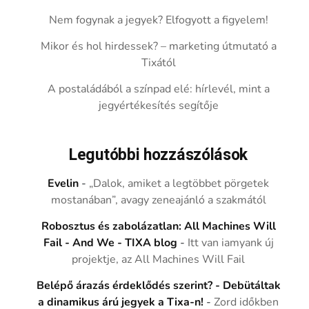
Nem fogynak a jegyek? Elfogyott a figyelem!
Mikor és hol hirdessek? – marketing útmutató a
Tixától
A postaládából a színpad elé: hírlevél, mint a
jegyértékesítés segítője
Legutóbbi hozzászólások
Evelin
-
„Dalok, amiket a legtöbbet pörgetek
mostanában”, avagy zeneajánló a szakmától
Robosztus és zabolázatlan: All Machines Will
Fail - And We - TIXA blog
-
Itt van iamyank új
projektje, az All Machines Will Fail
Belépő árazás érdeklődés szerint? - Debütáltak
a dinamikus árú jegyek a Tixa-n!
-
Zord időkben