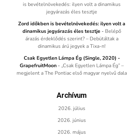
is bevételnövekedés: ilyen volt a dinamikus
jegyárazás éles tesztje
Zord időkben is bevételnövekedés: ilyen volt a
dinamikus jegyárazás éles tesztje
-
Belépő
árazás érdeklődés szerint? – Debütáltak a
dinamikus árú jegyek a Tixa-n!
Csak Egyetlen Lámpa Ég (Single, 2020) -
GrapefruitMoon
-
„Csak Egyetlen Lámpa Ég” –
megjelent a The Pontiac első magyar nyelvű dala
Archívum
2026. július
2026. június
2026. május