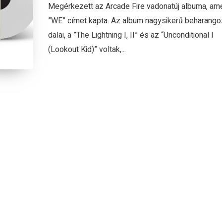
Megérkezett az Arcade Fire vadonatúj albuma, ame
”WE” címet kapta. Az album nagysikerű beharang
dalai, a ”The Lightning I, II” és az “Unconditional I
(Lookout Kid)” voltak,...