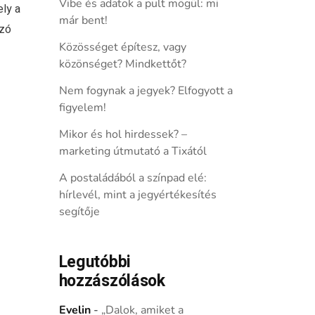
Vibe és adatok a pult mögül: mi
ly a
már bent!
ozó
Közösséget építesz, vagy
közönséget? Mindkettőt?
Nem fogynak a jegyek? Elfogyott a
figyelem!
Mikor és hol hirdessek? –
marketing útmutató a Tixától
A postaládából a színpad elé:
hírlevél, mint a jegyértékesítés
segítője
Legutóbbi
hozzászólások
Evelin
-
„Dalok, amiket a