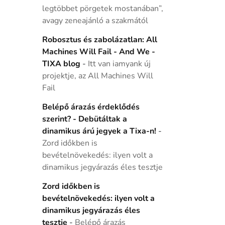
legtöbbet pörgetek mostanában”,
avagy zeneajánló a szakmától
Robosztus és zabolázatlan: All
Machines Will Fail - And We -
TIXA blog
-
Itt van iamyank új
projektje, az All Machines Will
Fail
Belépő árazás érdeklődés
szerint? - Debütáltak a
dinamikus árú jegyek a Tixa-n!
-
Zord időkben is
bevételnövekedés: ilyen volt a
dinamikus jegyárazás éles tesztje
Zord időkben is
bevételnövekedés: ilyen volt a
dinamikus jegyárazás éles
tesztje
-
Belépő árazás