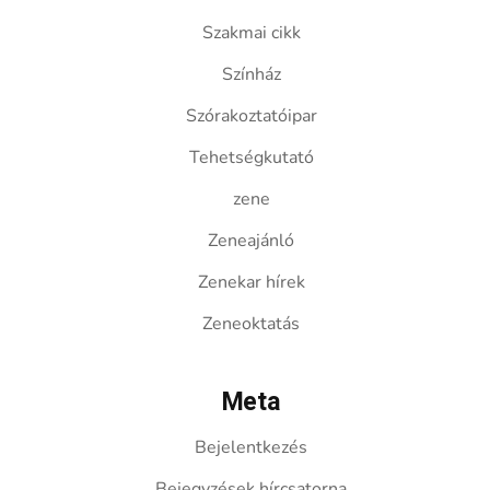
Szakmai cikk
Színház
Szórakoztatóipar
Tehetségkutató
zene
Zeneajánló
Zenekar hírek
Zeneoktatás
Meta
Bejelentkezés
Bejegyzések hírcsatorna