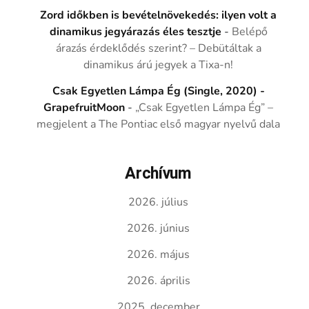
Zord időkben is bevételnövekedés: ilyen volt a
dinamikus jegyárazás éles tesztje
-
Belépő
árazás érdeklődés szerint? – Debütáltak a
dinamikus árú jegyek a Tixa-n!
Csak Egyetlen Lámpa Ég (Single, 2020) -
GrapefruitMoon
-
„Csak Egyetlen Lámpa Ég” –
megjelent a The Pontiac első magyar nyelvű dala
Archívum
2026. július
2026. június
2026. május
2026. április
2025. december