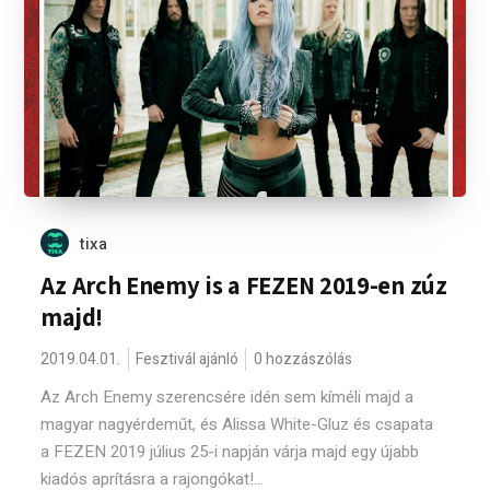
tixa
Az Arch Enemy is a FEZEN 2019-en zúz
majd!
2019.04.01.
Fesztivál ajánló
0 hozzászólás
Az Arch Enemy szerencsére idén sem kíméli majd a
magyar nagyérdeműt, és Alissa White-Gluz és csapata
a FEZEN 2019 július 25-i napján várja majd egy újabb
kiadós aprításra a rajongókat!...