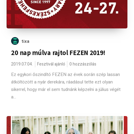
tixa
20 nap múlva rajtol FEZEN 2019!
2019.07.04.
Fesztivál ajánló
0 hozzászólás
Ez egykori őszindító FEZEN az évek során szép lassan
átköltözött a nyár derekára, ráadásul tette ezt olyan
sikerrel, hogy már el sem tudnánk képzelni a július végét
a...