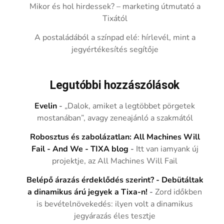
Mikor és hol hirdessek? – marketing útmutató a
Tixától
A postaládából a színpad elé: hírlevél, mint a
jegyértékesítés segítője
Legutóbbi hozzászólások
Evelin
-
„Dalok, amiket a legtöbbet pörgetek
mostanában”, avagy zeneajánló a szakmától
Robosztus és zabolázatlan: All Machines Will
Fail - And We - TIXA blog
-
Itt van iamyank új
projektje, az All Machines Will Fail
Belépő árazás érdeklődés szerint? - Debütáltak
a dinamikus árú jegyek a Tixa-n!
-
Zord időkben
is bevételnövekedés: ilyen volt a dinamikus
jegyárazás éles tesztje