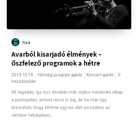
tixa
Avarból kisarjadó élmények –
őszfelező programok a hétre
2019.10.14.
Hétvégi program ajánló
Koncert ajánló
0
hozzászólás
Mi tagadás, így ősz derekán már olykor mindenkit elkap
a punnyadás, amivel nincs is baj, de ha már úgy
éreznétek, hogy elférne egy kis élet-pezsdítés az
október félidejében,...