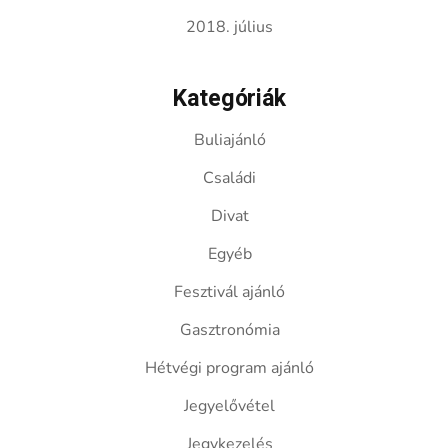
2018. július
Kategóriák
Buliajánló
Családi
Divat
Egyéb
Fesztivál ajánló
Gasztronómia
Hétvégi program ajánló
Jegyelővétel
Jegykezelés