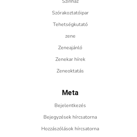
Színház
Szórakoztatóipar
Tehetségkutató
zene
Zeneajánló
Zenekar hírek
Zeneoktatás
Meta
Bejelentkezés
Bejegyzések hírcsatorna
Hozzászólások hírcsatorna