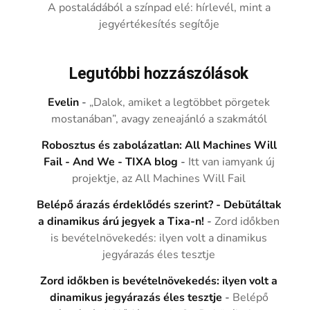
A postaládából a színpad elé: hírlevél, mint a
jegyértékesítés segítője
Legutóbbi hozzászólások
Evelin
-
„Dalok, amiket a legtöbbet pörgetek
mostanában”, avagy zeneajánló a szakmától
Robosztus és zabolázatlan: All Machines Will
Fail - And We - TIXA blog
-
Itt van iamyank új
projektje, az All Machines Will Fail
Belépő árazás érdeklődés szerint? - Debütáltak
a dinamikus árú jegyek a Tixa-n!
-
Zord időkben
is bevételnövekedés: ilyen volt a dinamikus
jegyárazás éles tesztje
Zord időkben is bevételnövekedés: ilyen volt a
dinamikus jegyárazás éles tesztje
-
Belépő