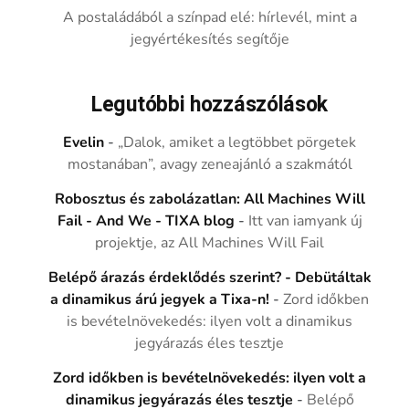
A postaládából a színpad elé: hírlevél, mint a
jegyértékesítés segítője
Legutóbbi hozzászólások
Evelin
-
„Dalok, amiket a legtöbbet pörgetek
mostanában”, avagy zeneajánló a szakmától
Robosztus és zabolázatlan: All Machines Will
Fail - And We - TIXA blog
-
Itt van iamyank új
projektje, az All Machines Will Fail
Belépő árazás érdeklődés szerint? - Debütáltak
a dinamikus árú jegyek a Tixa-n!
-
Zord időkben
is bevételnövekedés: ilyen volt a dinamikus
jegyárazás éles tesztje
Zord időkben is bevételnövekedés: ilyen volt a
dinamikus jegyárazás éles tesztje
-
Belépő