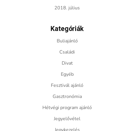
2018. július
Kategóriák
Buliajánló
Családi
Divat
Egyéb
Fesztivál ajánló
Gasztronómia
Hétvégi program ajánló
Jegyelővétel
Jegykezelés