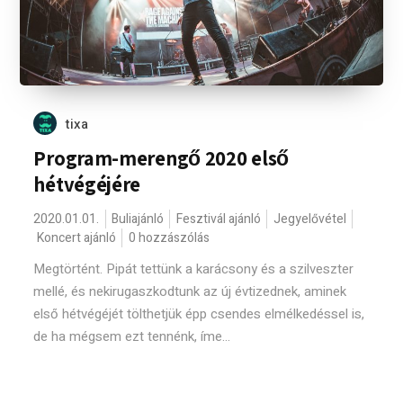
tixa
Program-merengő 2020 első
hétvégéjére
2020.01.01.
Buliajánló
Fesztivál ajánló
Jegyelővétel
Koncert ajánló
0 hozzászólás
Megtörtént. Pipát tettünk a karácsony és a szilveszter
mellé, és nekirugaszkodtunk az új évtizednek, aminek
első hétvégéjét tölthetjük épp csendes elmélkedéssel is,
de ha mégsem ezt tennénk, íme...