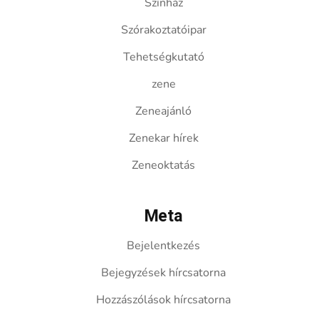
Színház
Szórakoztatóipar
Tehetségkutató
zene
Zeneajánló
Zenekar hírek
Zeneoktatás
Meta
Bejelentkezés
Bejegyzések hírcsatorna
Hozzászólások hírcsatorna