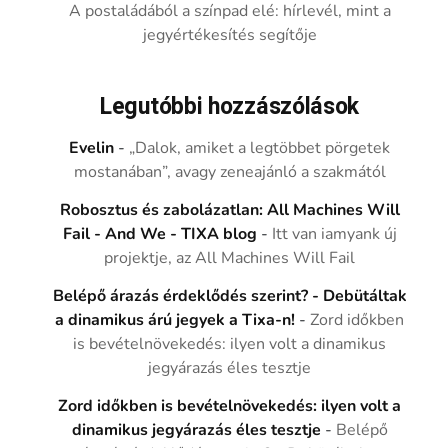
A postaládából a színpad elé: hírlevél, mint a
jegyértékesítés segítője
Legutóbbi hozzászólások
Evelin
-
„Dalok, amiket a legtöbbet pörgetek
mostanában”, avagy zeneajánló a szakmától
Robosztus és zabolázatlan: All Machines Will
Fail - And We - TIXA blog
-
Itt van iamyank új
projektje, az All Machines Will Fail
Belépő árazás érdeklődés szerint? - Debütáltak
a dinamikus árú jegyek a Tixa-n!
-
Zord időkben
is bevételnövekedés: ilyen volt a dinamikus
jegyárazás éles tesztje
Zord időkben is bevételnövekedés: ilyen volt a
dinamikus jegyárazás éles tesztje
-
Belépő