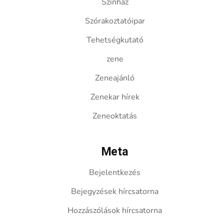
Színház
Szórakoztatóipar
Tehetségkutató
zene
Zeneajánló
Zenekar hírek
Zeneoktatás
Meta
Bejelentkezés
Bejegyzések hírcsatorna
Hozzászólások hírcsatorna