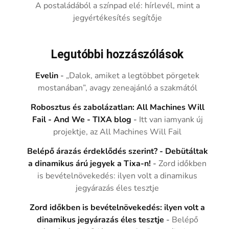
A postaládából a színpad elé: hírlevél, mint a
jegyértékesítés segítője
Legutóbbi hozzászólások
Evelin
-
„Dalok, amiket a legtöbbet pörgetek
mostanában”, avagy zeneajánló a szakmától
Robosztus és zabolázatlan: All Machines Will
Fail - And We - TIXA blog
-
Itt van iamyank új
projektje, az All Machines Will Fail
Belépő árazás érdeklődés szerint? - Debütáltak
a dinamikus árú jegyek a Tixa-n!
-
Zord időkben
is bevételnövekedés: ilyen volt a dinamikus
jegyárazás éles tesztje
Zord időkben is bevételnövekedés: ilyen volt a
dinamikus jegyárazás éles tesztje
-
Belépő