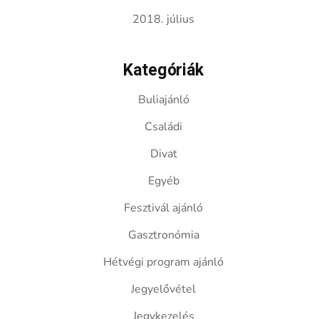
2018. július
Kategóriák
Buliajánló
Családi
Divat
Egyéb
Fesztivál ajánló
Gasztronómia
Hétvégi program ajánló
Jegyelővétel
Jegykezelés