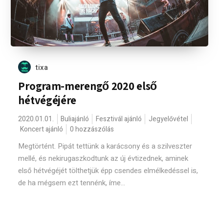
tixa
Program-merengő 2020 első
hétvégéjére
2020.01.01.
Buliajánló
Fesztivál ajánló
Jegyelővétel
Koncert ajánló
0 hozzászólás
Megtörtént. Pipát tettünk a karácsony és a szilveszter
mellé, és nekirugaszkodtunk az új évtizednek, aminek
első hétvégéjét tölthetjük épp csendes elmélkedéssel is,
de ha mégsem ezt tennénk, íme...