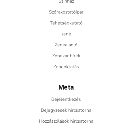
Színház
Szórakoztatóipar
Tehetségkutató
zene
Zeneajánló
Zenekar hírek
Zeneoktatás
Meta
Bejelentkezés
Bejegyzések hírcsatorna
Hozzászólások hírcsatorna