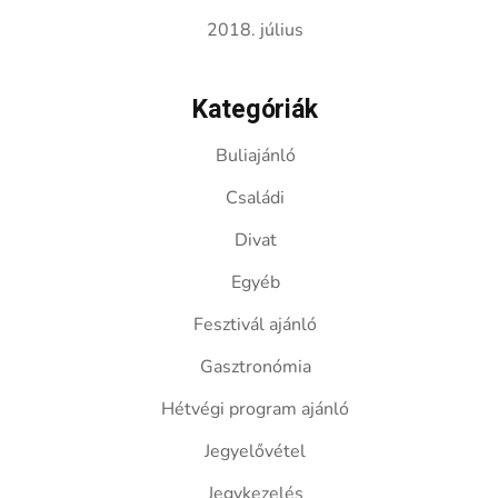
2018. július
Kategóriák
Buliajánló
Családi
Divat
Egyéb
Fesztivál ajánló
Gasztronómia
Hétvégi program ajánló
Jegyelővétel
Jegykezelés