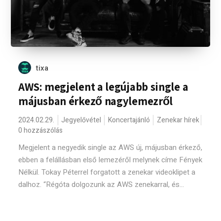
tixa
AWS: megjelent a legújabb single a
májusban érkező nagylemezről
2024.02.29.
Jegyelővétel
Koncertajánló
Zenekar hírek
0 hozzászólás
Megjelent a negyedik single az AWS új, májusban érkező,
ebben a felállásban első lemezéről melynek címe Fények
Nélkül. Tokay Péterrel forgatott a zenekar videoklipet a
dalhoz. “Régóta dolgozunk az AWS zenekarral, és...