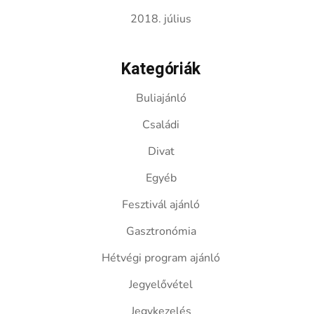
2018. július
Kategóriák
Buliajánló
Családi
Divat
Egyéb
Fesztivál ajánló
Gasztronómia
Hétvégi program ajánló
Jegyelővétel
Jegykezelés