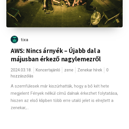
tixa
AWS: Nincs árnyék – Újabb dal a
májusban érkező nagylemezről
2024.03.18.
Koncertajánló
zene
Zenekar hírek
0
hozzászólás
A szemfülesek már kiszúrhatták, hogy a bő két hete
megjelent Fények nélkül című dalnak érkezhet folytatása,
hiszen az első klipben több erre utaló jelet is elrejtett a
zenekar,...