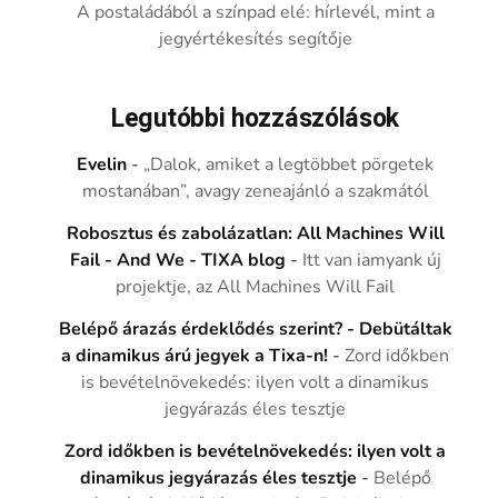
A postaládából a színpad elé: hírlevél, mint a
jegyértékesítés segítője
Legutóbbi hozzászólások
Evelin
-
„Dalok, amiket a legtöbbet pörgetek
mostanában”, avagy zeneajánló a szakmától
Robosztus és zabolázatlan: All Machines Will
Fail - And We - TIXA blog
-
Itt van iamyank új
projektje, az All Machines Will Fail
Belépő árazás érdeklődés szerint? - Debütáltak
a dinamikus árú jegyek a Tixa-n!
-
Zord időkben
is bevételnövekedés: ilyen volt a dinamikus
jegyárazás éles tesztje
Zord időkben is bevételnövekedés: ilyen volt a
dinamikus jegyárazás éles tesztje
-
Belépő