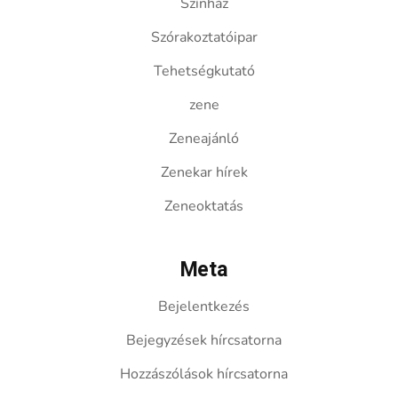
Színház
Szórakoztatóipar
Tehetségkutató
zene
Zeneajánló
Zenekar hírek
Zeneoktatás
Meta
Bejelentkezés
Bejegyzések hírcsatorna
Hozzászólások hírcsatorna