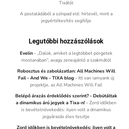
Tixától
A postaládából a színpad elé: hírlevél, mint a
jegyértékesítés segítője
Legutóbbi hozzászólások
Evelin
-
„Dalok, amiket a legtöbbet pörgetek
mostanában”, avagy zeneajánló a szakmától
Robosztus és zabolázatlan: All Machines Will
Fail - And We - TIXA blog
-
Itt van iamyank új
projektje, az All Machines Will Fail
Belépő árazás érdeklődés szerint? - Debütáltak
a dinamikus árú jegyek a Tixa-n!
-
Zord időkben
is bevételnövekedés: ilyen volt a dinamikus
jegyárazás éles tesztje
Zord időkben is bevételnövekedés: ilyen volt a