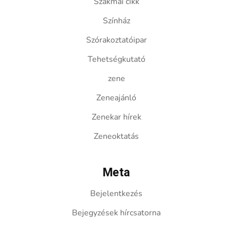
Szakmai cikk
Színház
Szórakoztatóipar
Tehetségkutató
zene
Zeneajánló
Zenekar hírek
Zeneoktatás
Meta
Bejelentkezés
Bejegyzések hírcsatorna