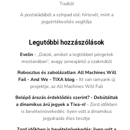
Tixától
A postaládából a színpad elé: hírlevél, mint a
jegyértékesítés segítője
Legutóbbi hozzászólások
Evelin
-
„Dalok, amiket a legtöbbet pörgetek
mostanában”, avagy zeneajánló a szakmától
Robosztus és zabolázatlan: All Machines Will
Fail - And We - TIXA blog
-
Itt van iamyank új
projektje, az All Machines Will Fail
Belépő árazás érdeklődés szerint? - Debütáltak
a dinamikus árú jegyek a Tixa-n!
-
Zord időkben
is bevételnövekedés: ilyen volt a dinamikus
jegyárazás éles tesztje
Zord időkben is bevételnövekedés: ilyen volt a