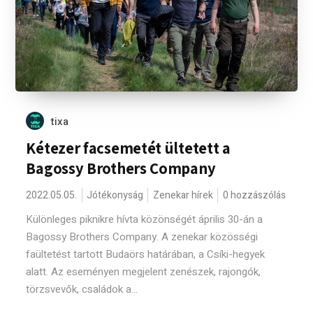
tixa
Kétezer facsemetét ültetett a
Bagossy Brothers Company
2022.05.05.
Jótékonyság
Zenekar hírek
0 hozzászólás
Különleges piknikre hívta közönségét április 30-án a
Bagossy Brothers Company. A zenekar közösségi
faültetést tartott Budaörs határában, a Csíki-hegyek
alatt. Az eseményen megjelent zenészek, rajongók,
törzsvevők, családok a...