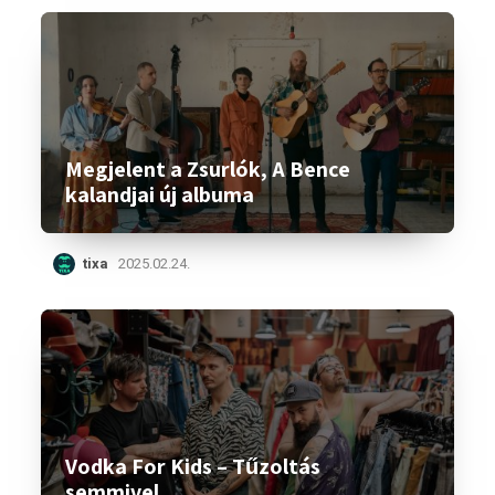
Megjelent a Zsurlók, A Bence
kalandjai új albuma
tixa
2025.02.24.
Vodka For Kids – Tűzoltás
semmivel