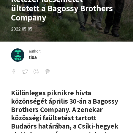
ültetett a Bagossy Brothers
Company
2022.05.05.
author:
tixa
Kétezer facsemetét ültetett a Bagoss
Különleges piknikre hívta
közönségét április 30-án a Bagossy
Brothers Company. A zenekar
közösségi faültetést tartott
Budaörs határában, a Csíki-hegyek