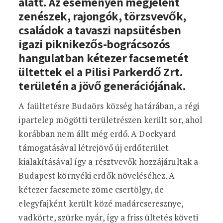
alatt. Az eseményen megjelent
zenészek, rajongók, törzsvevők,
családok a tavaszi napsütésben
igazi piknikezős-bográcsozós
hangulatban kétezer facsemetét
ültettek el a Pilisi Parkerdő Zrt.
területén a jövő generációjának.
A faültetésre Budaörs község határában, a régi
ipartelep mögötti területrészen került sor, ahol
korábban nem állt még erdő. A Dockyard
támogatásával létrejövő új erdőterület
kialakításával így a résztvevők hozzájárultak a
Budapest környéki erdők növeléséhez. A
kétezer facsemete zöme csertölgy, de
elegyfajként került közé madárcseresznye,
vadkörte, szürke nyár, így a friss ültetés követi