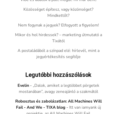
Közösséget építesz, vagy közönséget?
Mindkettőt?
Nem fogynak a jegyek? Elfogyott a figyelem!
Mikor és hol hirdessek? – marketing útmutató a
Tixától
A postaládából a színpad elé: hírlevél, mint a
jegyértékesítés segítője
Legutóbbi hozzászólások
Evelin
-
„Dalok, amiket a legtöbbet pörgetek
mostanában”, avagy zeneajánló a szakmától
Robosztus és zabolázatlan: All Machines Will
Fail - And We - TIXA blog
-
Itt van iamyank új
projektje, az All Machines Will Fail