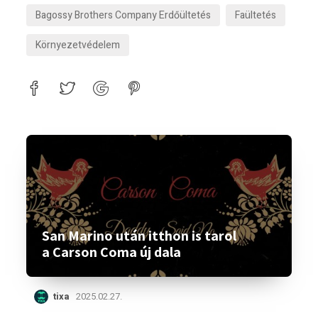
Bagossy Brothers Company Erdőültetés
Faültetés
Környezetvédelem
San Marino után itthon is tarol
a Carson Coma új dala
tixa
2025.02.27.