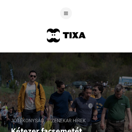
JÓTÉKONYSÁG
ZENEKAR HÍREK
Kétezer facsemetét