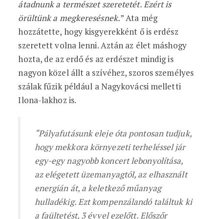
átadnunk a természet szeretetét. Ezért is
örültünk a megkeresésnek.
” Ata még
hozzátette, hogy kisgyerekként ő is erdész
szeretett volna lenni. Aztán az élet máshogy
hozta, de az erdő és az erdészet mindig is
nagyon közel állt a szívéhez, szoros személyes
szálak fűzik például a Nagykovácsi melletti
Ilona-lakhoz is.
“
Pályafutásunk eleje óta pontosan tudjuk,
hogy mekkora környezeti terheléssel jár
egy-egy nagyobb koncert lebonyolítása,
az elégetett üzemanyagtól, az elhasznált
energián át, a keletkező műanyag
hulladékig. Ezt kompenzálandó találtuk ki
a faültetést, 3 évvel ezelőtt. Előszőr