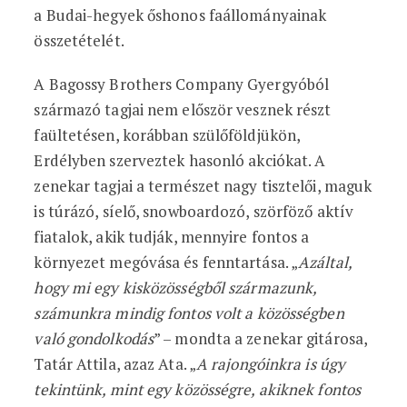
a Budai-hegyek őshonos faállományainak
összetételét.
A Bagossy Brothers Company Gyergyóból
származó tagjai nem először vesznek részt
faültetésen, korábban szülőföldjükön,
Erdélyben szerveztek hasonló akciókat. A
zenekar tagjai a természet nagy tisztelői, maguk
is túrázó, síelő, snowboardozó, szörföző aktív
fiatalok, akik tudják, mennyire fontos a
környezet megóvása és fenntartása. „
Azáltal,
hogy mi egy kisközösségből származunk,
számunkra mindig fontos volt a közösségben
való gondolkodás
” – mondta a zenekar gitárosa,
Tatár Attila, azaz Ata. „
A rajongóinkra is úgy
tekintünk, mint egy közösségre, akiknek fontos