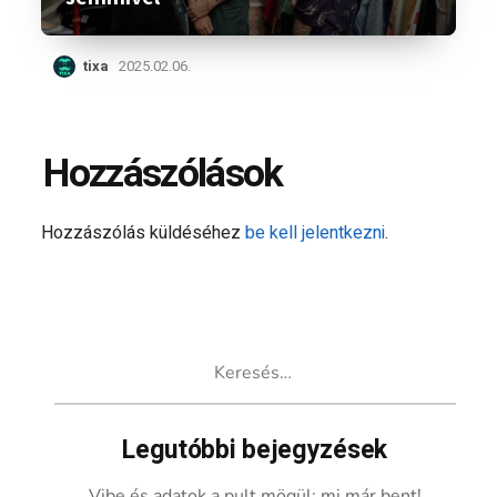
tixa
2025.02.06.
Hozzászólások
Hozzászólás küldéséhez
be kell jelentkezni
.
Keresés:
Legutóbbi bejegyzések
Vibe és adatok a pult mögül: mi már bent!