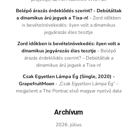
Belépő árazás érdeklődés szerint? - Debütáltak
a dinamikus árú jegyek a Tixa-n!
-
Zord időkben
is bevételnövekedés: ilyen volt a dinamikus
jegyárazás éles tesztje
Zord időkben is bevételnövekedés: ilyen volt a
dinamikus jegyárazás éles tesztje
-
Belépő
árazás érdeklődés szerint? – Debütáltak a
dinamikus árú jegyek a Tixa-n!
Csak Egyetlen Lámpa Ég (Single, 2020) -
GrapefruitMoon
-
„Csak Egyetlen Lámpa Ég” –
megjelent a The Pontiac első magyar nyelvű dala
Archívum
2026. július