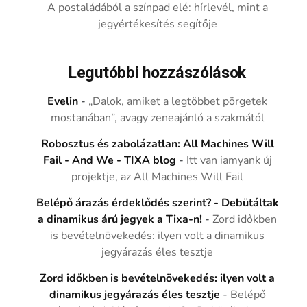
A postaládából a színpad elé: hírlevél, mint a
jegyértékesítés segítője
Legutóbbi hozzászólások
Evelin
-
„Dalok, amiket a legtöbbet pörgetek
mostanában”, avagy zeneajánló a szakmától
Robosztus és zabolázatlan: All Machines Will
Fail - And We - TIXA blog
-
Itt van iamyank új
projektje, az All Machines Will Fail
Belépő árazás érdeklődés szerint? - Debütáltak
a dinamikus árú jegyek a Tixa-n!
-
Zord időkben
is bevételnövekedés: ilyen volt a dinamikus
jegyárazás éles tesztje
Zord időkben is bevételnövekedés: ilyen volt a
dinamikus jegyárazás éles tesztje
-
Belépő