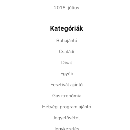
2018. július
Kategóriák
Buliajánló
Családi
Divat
Egyéb
Fesztivál ajánló
Gasztronómia
Hétvégi program ajánló
Jegyelővétel
Jegykezelés