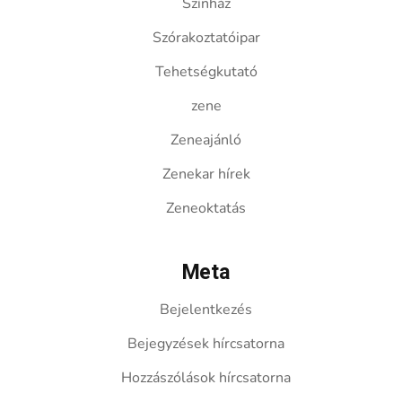
Színház
Szórakoztatóipar
Tehetségkutató
zene
Zeneajánló
Zenekar hírek
Zeneoktatás
Meta
Bejelentkezés
Bejegyzések hírcsatorna
Hozzászólások hírcsatorna