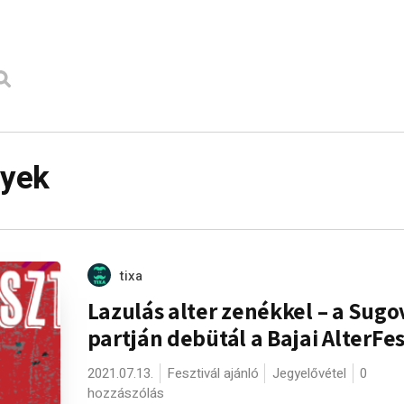
gyek
tixa
Lazulás alter zenékkel – a Sugo
partján debütál a Bajai AlterFe
2021.07.13.
Fesztivál ajánló
Jegyelővétel
0
hozzászólás