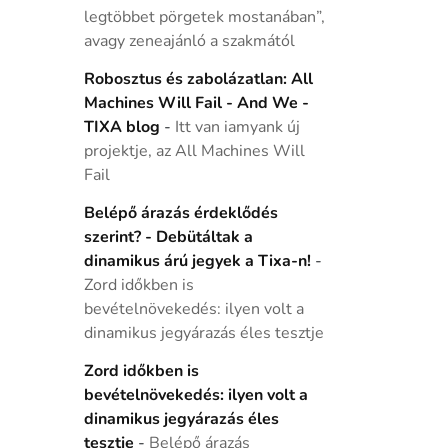
legtöbbet pörgetek mostanában”,
avagy zeneajánló a szakmától
Robosztus és zabolázatlan: All
Machines Will Fail - And We -
TIXA blog
-
Itt van iamyank új
projektje, az All Machines Will
Fail
Belépő árazás érdeklődés
szerint? - Debütáltak a
dinamikus árú jegyek a Tixa-n!
-
Zord időkben is
bevételnövekedés: ilyen volt a
dinamikus jegyárazás éles tesztje
Zord időkben is
bevételnövekedés: ilyen volt a
dinamikus jegyárazás éles
tesztje
-
Belépő árazás