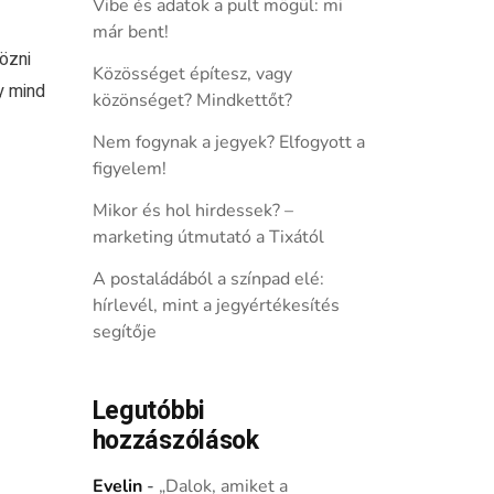
Vibe és adatok a pult mögül: mi
már bent!
özni
Közösséget építesz, vagy
y mind
közönséget? Mindkettőt?
Nem fogynak a jegyek? Elfogyott a
figyelem!
Mikor és hol hirdessek? –
marketing útmutató a Tixától
A postaládából a színpad elé:
hírlevél, mint a jegyértékesítés
segítője
Legutóbbi
hozzászólások
Evelin
-
„Dalok, amiket a