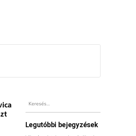
Keresés:
vica
szt
Legutóbbi bejegyzések