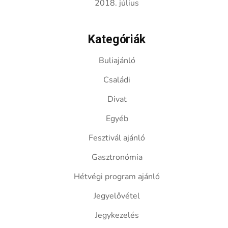
2018. július
Kategóriák
Buliajánló
Családi
Divat
Egyéb
Fesztivál ajánló
Gasztronómia
Hétvégi program ajánló
Jegyelővétel
Jegykezelés