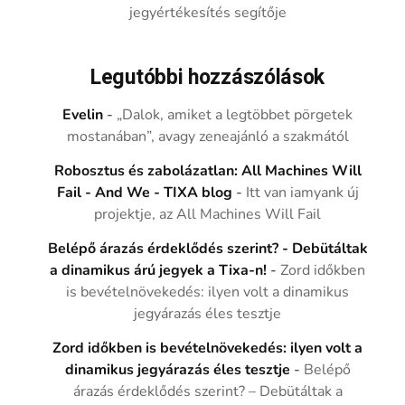
jegyértékesítés segítője
Legutóbbi hozzászólások
Evelin
-
„Dalok, amiket a legtöbbet pörgetek
mostanában”, avagy zeneajánló a szakmától
Robosztus és zabolázatlan: All Machines Will
Fail - And We - TIXA blog
-
Itt van iamyank új
projektje, az All Machines Will Fail
Belépő árazás érdeklődés szerint? - Debütáltak
a dinamikus árú jegyek a Tixa-n!
-
Zord időkben
is bevételnövekedés: ilyen volt a dinamikus
jegyárazás éles tesztje
Zord időkben is bevételnövekedés: ilyen volt a
dinamikus jegyárazás éles tesztje
-
Belépő
árazás érdeklődés szerint? – Debütáltak a