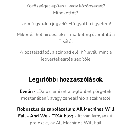
Közösséget építesz, vagy közönséget?
Mindkettőt?
Nem fogynak a jegyek? Elfogyott a figyelem!
Mikor és hol hirdessek? – marketing útmutató a
Tixától
A postaládából a színpad elé: hírlevél, mint a
jegyértékesítés segítője
Legutóbbi hozzászólások
Evelin
-
„Dalok, amiket a legtöbbet pörgetek
mostanában”, avagy zeneajánló a szakmától
Robosztus és zabolázatlan: All Machines Will
Fail - And We - TIXA blog
-
Itt van iamyank új
projektje, az All Machines Will Fail