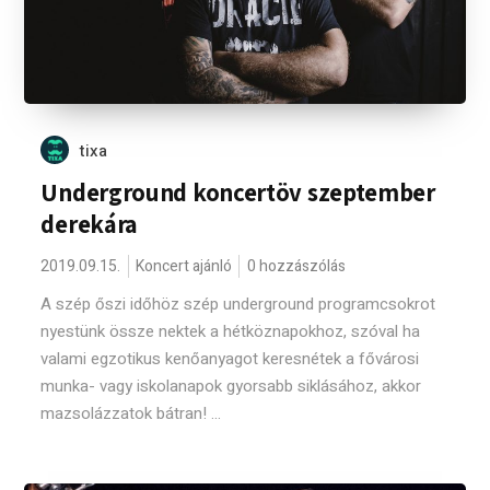
tixa
Underground koncertöv szeptember
derekára
2019.09.15.
Koncert ajánló
0 hozzászólás
A szép őszi időhöz szép underground programcsokrot
nyestünk össze nektek a hétköznapokhoz, szóval ha
valami egzotikus kenőanyagot keresnétek a fővárosi
munka- vagy iskolanapok gyorsabb siklásához, akkor
mazsolázzatok bátran! ...