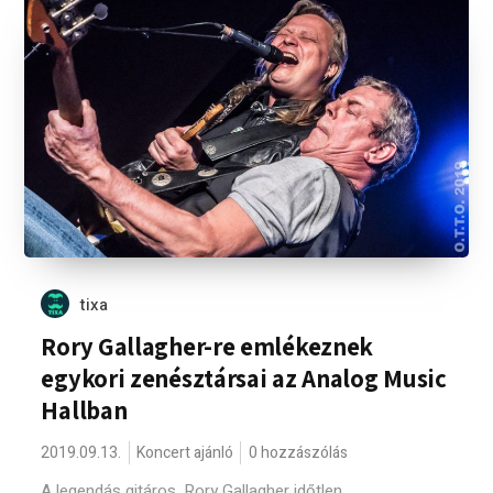
tixa
Rory Gallagher-re emlékeznek
egykori zenésztársai az Analog Music
Hallban
2019.09.13.
Koncert ajánló
0 hozzászólás
A legendás gitáros, Rory Gallagher időtlen