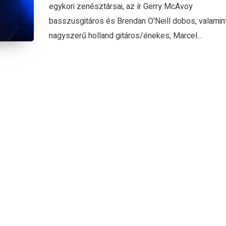
egykori zenésztársai, az ír Gerry McAvoy
basszusgitáros és Brendan O'Neill dobos, valamin
nagyszerű holland gitáros/énekes, Marcel...