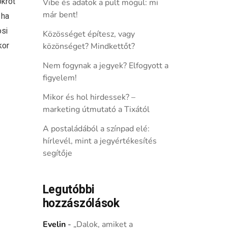
krot
Vibe és adatok a pult mögül: mi
már bent!
 ha
osi
Közösséget építesz, vagy
kor
közönséget? Mindkettőt?
Nem fogynak a jegyek? Elfogyott a
figyelem!
Mikor és hol hirdessek? –
marketing útmutató a Tixától
A postaládából a színpad elé:
hírlevél, mint a jegyértékesítés
segítője
Legutóbbi
hozzászólások
Evelin
-
„Dalok, amiket a