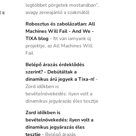
legtöbbet pörgetek mostanában”,
t a
avagy zeneajánló a szakmától
Robosztus és zabolázatlan: All
Machines Will Fail - And We -
TIXA blog
-
Itt van iamyank új
projektje, az All Machines Will
Fail
Belépő árazás érdeklődés
szerint? - Debütáltak a
dinamikus árú jegyek a Tixa-n!
-
Zord időkben is
bevételnövekedés: ilyen volt a
dinamikus jegyárazás éles tesztje
Zord időkben is
bevételnövekedés: ilyen volt a
dinamikus jegyárazás éles
tesztje
-
Belépő árazás