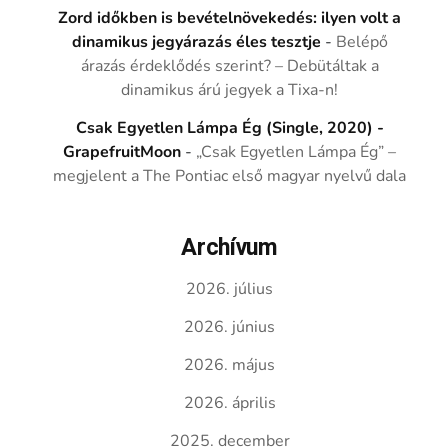
Zord időkben is bevételnövekedés: ilyen volt a
dinamikus jegyárazás éles tesztje
-
Belépő
árazás érdeklődés szerint? – Debütáltak a
dinamikus árú jegyek a Tixa-n!
Csak Egyetlen Lámpa Ég (Single, 2020) -
GrapefruitMoon
-
„Csak Egyetlen Lámpa Ég” –
megjelent a The Pontiac első magyar nyelvű dala
Archívum
2026. július
2026. június
2026. május
2026. április
2025. december