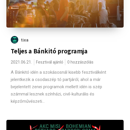
tixa
Teljes a Bánkitó programja
2021.06.21.
Fesztivál ajánló
0 hozzászólás
A Bánkitó idén a szokásosnál kisebb fesztiválként
jelentkezik a csodaszép tó partjáról, ahol a már
bejelentett zenei programok mellett idén is szép
számmal lesznek színházi, civil-kulturális és
képzőművészeti...