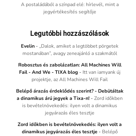
A postaládából a színpad elé: hírlevél, mint a
jegyértékesítés segítője
Legutóbbi hozzászólások
Evelin
-
„Dalok, amiket a legtöbbet pörgetek
mostanában”, avagy zeneajánló a szakmától
Robosztus és zabolázatlan: All Machines Will
Fail - And We - TIXA blog
-
Itt van iamyank új
projektje, az All Machines Will Fail
Belépő árazás érdeklődés szerint? - Debütáltak
a dinamikus árú jegyek a Tixa-n!
-
Zord időkben
is bevételnövekedés: ilyen volt a dinamikus
jegyárazás éles tesztje
Zord időkben is bevételnövekedés: ilyen volt a
dinamikus jegyárazás éles tesztje
-
Belépő