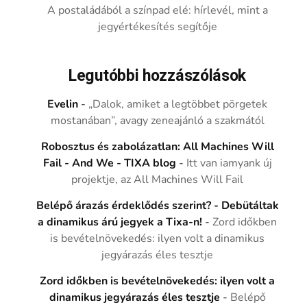
A postaládából a színpad elé: hírlevél, mint a
jegyértékesítés segítője
Legutóbbi hozzászólások
Evelin
-
„Dalok, amiket a legtöbbet pörgetek
mostanában”, avagy zeneajánló a szakmától
Robosztus és zabolázatlan: All Machines Will
Fail - And We - TIXA blog
-
Itt van iamyank új
projektje, az All Machines Will Fail
Belépő árazás érdeklődés szerint? - Debütáltak
a dinamikus árú jegyek a Tixa-n!
-
Zord időkben
is bevételnövekedés: ilyen volt a dinamikus
jegyárazás éles tesztje
Zord időkben is bevételnövekedés: ilyen volt a
dinamikus jegyárazás éles tesztje
-
Belépő