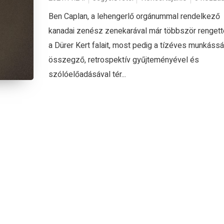
Ben Caplan, a lehengerlő orgánummal rendelkező
kanadai zenész zenekarával már többször renget
a Dürer Kert falait, most pedig a tízéves munkáss
összegző, retrospektív gyűjteményével és
szólóelőadásával tér...