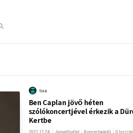
tixa
Ben Caplan jövő héten
szólókoncertjével érkezik a Dür
Kertbe
2021.11.24.
Jegyelővétel
Koncertajánló
0 hozzá