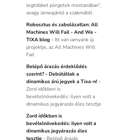
legtöbbet pörgetek mostanában”,
avagy zeneajánló a szakmától
Robosztus és zabolázatlan: All
Machines Will Fail - And We -
TIXA blog
-
Itt van iamyank új
projektje, az All Machines Will
Fail
Belépő árazás érdeklődés
szerint? - Debütáltak a
dinamikus árú jegyek a Tixa-n!
-
Zord időkben is
bevételnövekedés: ilyen volt a
dinamikus jegyárazás éles tesztje
Zord időkben is
bevételnövekedés: ilyen volt a
dinamikus jegyárazás éles
tesztje
-
Belépő árazás