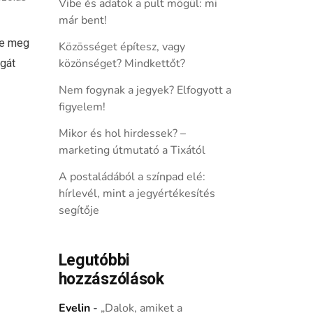
Vibe és adatok a pult mögül: mi
már bent!
te meg
Közösséget építesz, vagy
ágát
közönséget? Mindkettőt?
Nem fogynak a jegyek? Elfogyott a
figyelem!
Mikor és hol hirdessek? –
marketing útmutató a Tixától
A postaládából a színpad elé:
hírlevél, mint a jegyértékesítés
segítője
Legutóbbi
hozzászólások
Evelin
-
„Dalok, amiket a