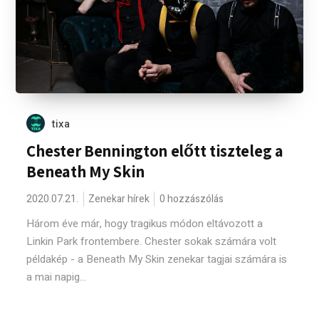
tixa
Chester Bennington előtt tiszteleg a
Beneath My Skin
2020.07.21.
Zenekar hírek
0 hozzászólás
Három éve már, hogy tragikus módon eltávozott a
Linkin Park frontembere. Chester sokak számára volt
példakép - a Beneath My Skin zenekar tagjai számára is
a mai napig...