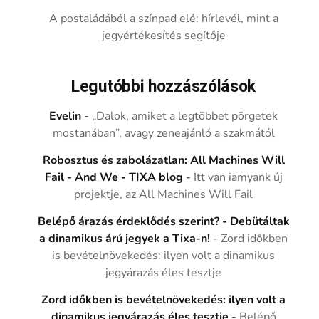
A postaládából a színpad elé: hírlevél, mint a
jegyértékesítés segítője
Legutóbbi hozzászólások
Evelin
-
„Dalok, amiket a legtöbbet pörgetek
mostanában”, avagy zeneajánló a szakmától
Robosztus és zabolázatlan: All Machines Will
Fail - And We - TIXA blog
-
Itt van iamyank új
projektje, az All Machines Will Fail
Belépő árazás érdeklődés szerint? - Debütáltak
a dinamikus árú jegyek a Tixa-n!
-
Zord időkben
is bevételnövekedés: ilyen volt a dinamikus
jegyárazás éles tesztje
Zord időkben is bevételnövekedés: ilyen volt a
dinamikus jegyárazás éles tesztje
-
Belépő