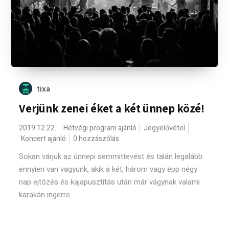
tixa
Verjünk zenei éket a két ünnep közé!
2019.12.22.
Hétvégi program ajánló
Jegyelővétel
Koncert ajánló
0 hozzászólás
Sokan várjuk az ünnepi semmittevést és talán legalább
ennyien van vagyunk, akik a két, három vagy épp négy
nap ejtőzés és kajapusztítás után már vágynak valami
karakán ingerre....