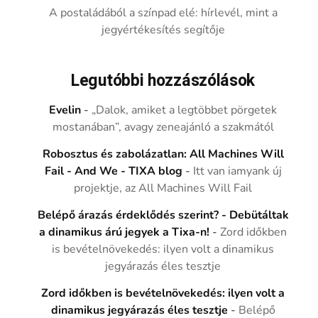
A postaládából a színpad elé: hírlevél, mint a
jegyértékesítés segítője
Legutóbbi hozzászólások
Evelin
-
„Dalok, amiket a legtöbbet pörgetek
mostanában”, avagy zeneajánló a szakmától
Robosztus és zabolázatlan: All Machines Will
Fail - And We - TIXA blog
-
Itt van iamyank új
projektje, az All Machines Will Fail
Belépő árazás érdeklődés szerint? - Debütáltak
a dinamikus árú jegyek a Tixa-n!
-
Zord időkben
is bevételnövekedés: ilyen volt a dinamikus
jegyárazás éles tesztje
Zord időkben is bevételnövekedés: ilyen volt a
dinamikus jegyárazás éles tesztje
-
Belépő