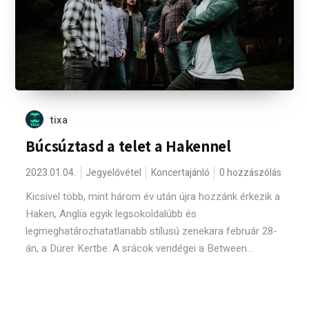
tixa
Búcsúztasd a telet a Hakennel
2023.01.04.
Jegyelővétel
Koncertajánló
0 hozzászólás
Kicsivel több, mint három év után újra hozzánk érkezik a
Haken, Anglia egyik legsokoldalúbb és
legmeghatározhatatlanabb stílusú zenekara február 28-
án, a Dürer Kertbe. A srácok vendégei a Between...