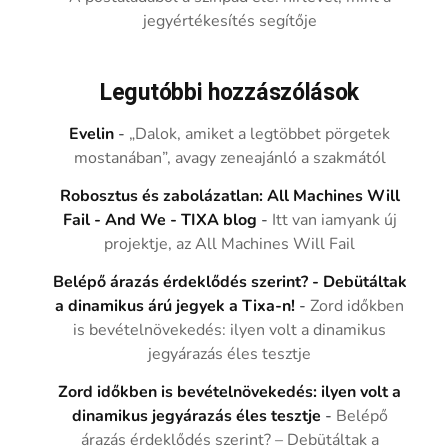
jegyértékesítés segítője
Legutóbbi hozzászólások
Evelin
-
„Dalok, amiket a legtöbbet pörgetek
mostanában”, avagy zeneajánló a szakmától
Robosztus és zabolázatlan: All Machines Will
Fail - And We - TIXA blog
-
Itt van iamyank új
projektje, az All Machines Will Fail
Belépő árazás érdeklődés szerint? - Debütáltak
a dinamikus árú jegyek a Tixa-n!
-
Zord időkben
is bevételnövekedés: ilyen volt a dinamikus
jegyárazás éles tesztje
Zord időkben is bevételnövekedés: ilyen volt a
dinamikus jegyárazás éles tesztje
-
Belépő
árazás érdeklődés szerint? – Debütáltak a