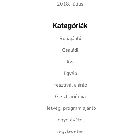
2018. július
Kategóriák
Buliajánló
Családi
Divat
Egyéb
Fesztivál ajánló
Gasztronómia
Hétvégi program ajánló
Jegyelővétel
Jegykezelés