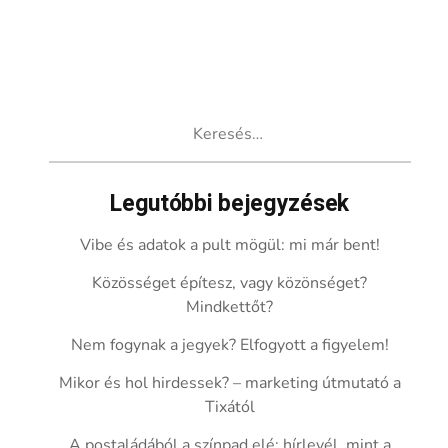
Keresés:
Legutóbbi bejegyzések
Vibe és adatok a pult mögül: mi már bent!
Közösséget építesz, vagy közönséget?
Mindkettőt?
Nem fogynak a jegyek? Elfogyott a figyelem!
Mikor és hol hirdessek? – marketing útmutató a
Tixától
A postaládából a színpad elé: hírlevél, mint a