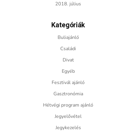
2018. július
Kategóriák
Buliajánló
Családi
Divat
Egyéb
Fesztivál ajánló
Gasztronómia
Hétvégi program ajánló
Jegyelővétel
Jegykezelés