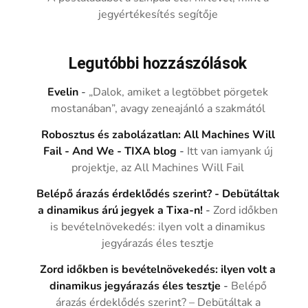
jegyértékesítés segítője
Legutóbbi hozzászólások
Evelin
-
„Dalok, amiket a legtöbbet pörgetek
mostanában”, avagy zeneajánló a szakmától
Robosztus és zabolázatlan: All Machines Will
Fail - And We - TIXA blog
-
Itt van iamyank új
projektje, az All Machines Will Fail
Belépő árazás érdeklődés szerint? - Debütáltak
a dinamikus árú jegyek a Tixa-n!
-
Zord időkben
is bevételnövekedés: ilyen volt a dinamikus
jegyárazás éles tesztje
Zord időkben is bevételnövekedés: ilyen volt a
dinamikus jegyárazás éles tesztje
-
Belépő
árazás érdeklődés szerint? – Debütáltak a