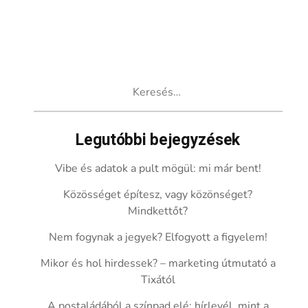
Keresés:
Legutóbbi bejegyzések
Vibe és adatok a pult mögül: mi már bent!
Közösséget építesz, vagy közönséget?
Mindkettőt?
Nem fogynak a jegyek? Elfogyott a figyelem!
Mikor és hol hirdessek? – marketing útmutató a
Tixától
A postaládából a színpad elé: hírlevél, mint a