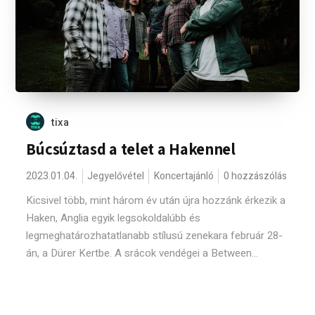
tixa
Búcsúztasd a telet a Hakennel
2023.01.04.
Jegyelővétel
Koncertajánló
0 hozzászólás
Kicsivel több, mint három év után újra hozzánk érkezik a
Haken, Anglia egyik legsokoldalúbb és
legmeghatározhatatlanabb stílusú zenekara február 28-
án, a Dürer Kertbe. A srácok vendégei a Between...