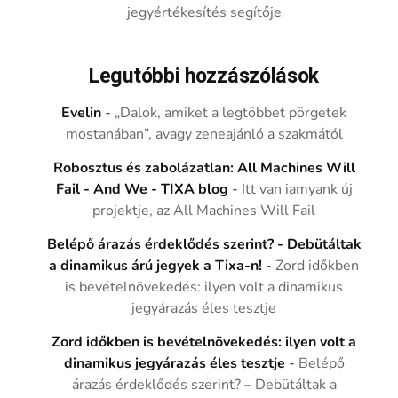
jegyértékesítés segítője
Legutóbbi hozzászólások
Evelin
-
„Dalok, amiket a legtöbbet pörgetek
mostanában”, avagy zeneajánló a szakmától
Robosztus és zabolázatlan: All Machines Will
Fail - And We - TIXA blog
-
Itt van iamyank új
projektje, az All Machines Will Fail
Belépő árazás érdeklődés szerint? - Debütáltak
a dinamikus árú jegyek a Tixa-n!
-
Zord időkben
is bevételnövekedés: ilyen volt a dinamikus
jegyárazás éles tesztje
Zord időkben is bevételnövekedés: ilyen volt a
dinamikus jegyárazás éles tesztje
-
Belépő
árazás érdeklődés szerint? – Debütáltak a