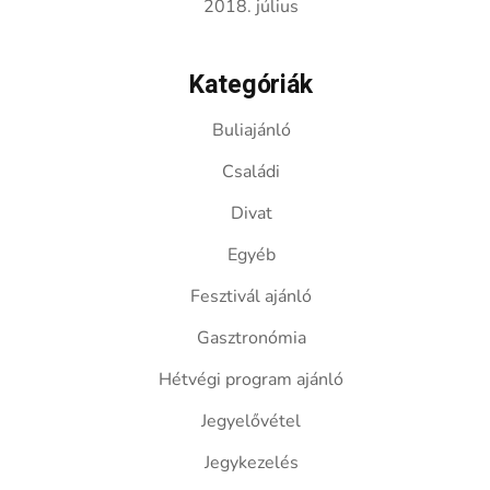
2018. július
Kategóriák
Buliajánló
Családi
Divat
Egyéb
Fesztivál ajánló
Gasztronómia
Hétvégi program ajánló
Jegyelővétel
Jegykezelés