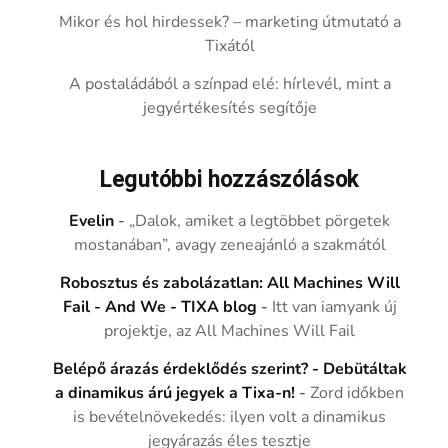
Mikor és hol hirdessek? – marketing útmutató a
Tixától
A postaládából a színpad elé: hírlevél, mint a
jegyértékesítés segítője
Legutóbbi hozzászólások
Evelin
-
„Dalok, amiket a legtöbbet pörgetek
mostanában”, avagy zeneajánló a szakmától
Robosztus és zabolázatlan: All Machines Will
Fail - And We - TIXA blog
-
Itt van iamyank új
projektje, az All Machines Will Fail
Belépő árazás érdeklődés szerint? - Debütáltak
a dinamikus árú jegyek a Tixa-n!
-
Zord időkben
is bevételnövekedés: ilyen volt a dinamikus
jegyárazás éles tesztje