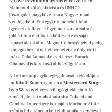
A
Love Revolution üzenetét
közvetíti Emi
Mahmoud költő, aktivista és UNHCR
jószolgálati nagykövet ma a Nagyszínpad
vendégeként. Emi egykori menekültként
igyekszik felhívni a figyelmet sorstársaira és
jobbá tenni életüket a költészete és saját
tapasztalatai által. Megindító beszédjeivel pedig
tömegekhez jutnak el üzenetei, de dolgozott
már a Dalai Lámával és vett részt Barack
Obamával is kerekasztal-beszélgetésen.
A kortárs pop egyik legizgalmasabb előadója, a
multikulti Superorganism a
Mastercard Stage
by A38-ra
is elhozza villogó gifekbe boruló
zenéjét, de itt tombolhatunk a Coheed and
Cambria koncertjére is, majd a Mariboue State
szántja fel a táncparkettet dinamikus zenéjével.