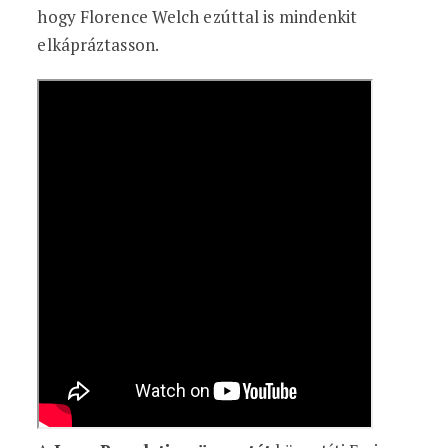
hogy Florence Welch ezúttal is mindenkit
elkápráztasson.