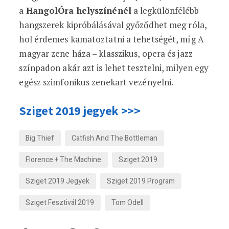
a
HangolÓra helyszínénél
a legkülönfélébb
hangszerek kipróbálásával győződhet meg róla,
hol érdemes kamatoztatni a tehetségét, míg A
magyar zene háza – klasszikus, opera és jazz
színpadon akár azt is lehet tesztelni, milyen egy
egész szimfonikus zenekart vezényelni.
Sziget 2019 jegyek >>>
Big Thief
Catfish And The Bottleman
Florence + The Machine
Sziget 2019
Sziget 2019 Jegyek
Sziget 2019 Program
Sziget Fesztivál 2019
Tom Odell