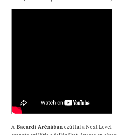
A
Bacardí Arénában
ezúttal a Next Level