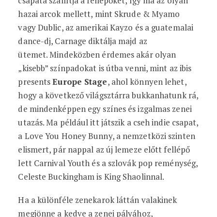
csapata szállítja a fellépőket, így ma az olyan
hazai arcok mellett, mint Skrude & Myamo
vagy Dublic, az amerikai Kayzo és a guatemalai
dance-dj, Carnage diktálja majd az
ütemet. Mindeközben érdemes akár olyan
„kisebb” színpadokat is útba venni, mint az ibis
presents
Europe Stage
, ahol könnyen lehet,
hogy a következő világsztárra bukkanhatunk rá,
de mindenképpen egy színes és izgalmas zenei
utazás. Ma például itt játszik a cseh indie csapat,
a Love You Honey Bunny, a nemzetközi szinten
elismert, pár nappal az új lemeze előtt fellépő
lett Carnival Youth és a szlovák pop reménység,
Celeste Buckingham is King Shaolinnal.
Ha a különféle zenekarok láttán valakinek
megjönne a kedve a zenei pályához,