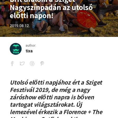
Nagyszínpadán az utolsó
előtti napon!
2019.08.12.
author:
tixa
Brit uralom a Sziget Nagyszínpadán az u
Utolsó előtti napjához ért a Sziget
Fesztivál 2019, de még a nagy
záróshow előtti napra is bőven
tartogat világsztárokat. Új
lemezével érkezik a Florence + The