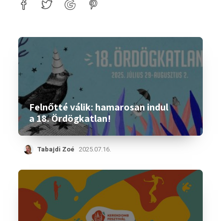
Felnőtté válik: hamarosan indul
a 18. Ördögkatlan!
Tabajdi Zoé
2025.07.16.