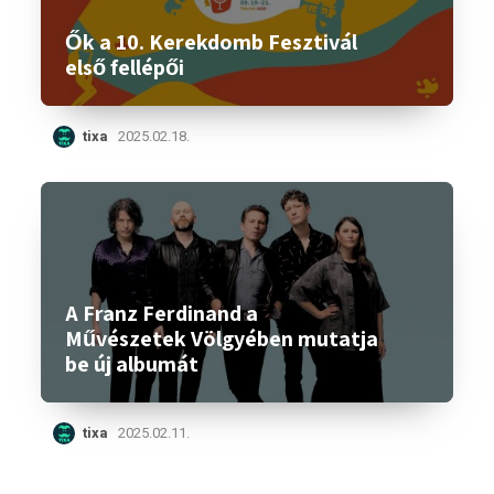
Ők a 10. Kerekdomb Fesztivál
első fellépői
tixa
2025.02.18.
A Franz Ferdinand a
Művészetek Völgyében mutatja
be új albumát
tixa
2025.02.11.