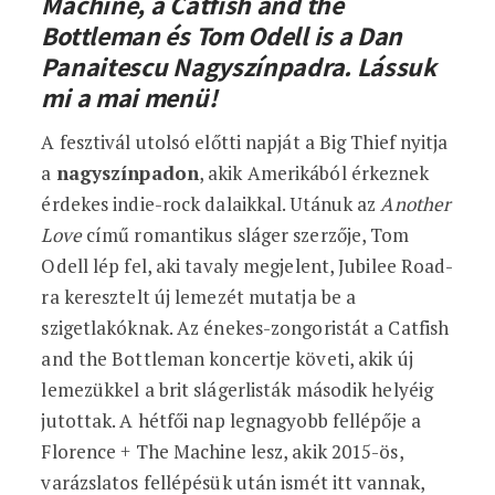
Machine, a Catfish and the
Bottleman és Tom Odell is a Dan
Panaitescu Nagyszínpadra. Lássuk
mi a mai menü!
A fesztivál utolsó előtti napját a Big Thief nyitja
a
nagyszínpadon
, akik Amerikából érkeznek
érdekes indie-rock dalaikkal. Utánuk az
Another
Love
című romantikus sláger szerzője, Tom
Odell lép fel, aki tavaly megjelent, Jubilee Road-
ra keresztelt új lemezét mutatja be a
szigetlakóknak. Az énekes-zongoristát a Catfish
and the Bottleman koncertje követi, akik új
lemezükkel a brit slágerlisták második helyéig
jutottak. A hétfői nap legnagyobb fellépője a
Florence + The Machine lesz, akik 2015-ös,
varázslatos fellépésük után ismét itt vannak,