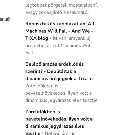
legtöbbet pörgetek mostanában”,
avagy zeneajánló a szakmától
anuár
Robosztus és zabolázatlan: All
Machines Will Fail - And We -
TIXA blog
-
Itt van iamyank új
projektje, az All Machines Will
Fail
Belépő árazás érdeklődés
szerint? - Debütáltak a
dinamikus árú jegyek a Tixa-n!
-
Zord időkben is
bevételnövekedés: ilyen volt a
dinamikus jegyárazás éles tesztje
Zord időkben is
bevételnövekedés: ilyen volt a
dinamikus jegyárazás éles
tesztje
-
Belépő árazás