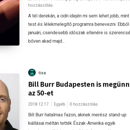
hozzászólás
A tél derekán, a cidri idején mi sem lehet jobb, mint
test és lélekmelegítő programra benevezni. Ebből
januári, csendesebb időszak ellenére is szerencs
bőven akad majd...
tixa
Bill Burr Budapesten is megünn
az 50-et
2018.12.17.
Egyéb
0 hozzászólás
Bill Burr hatalmas fazon, akinek merész stand-up
kiállásai méltán tették Észak-Amerika egyik