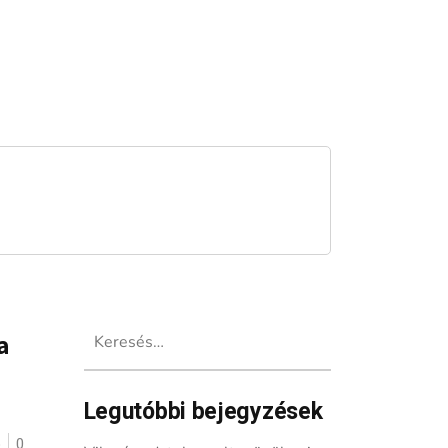
Keresés:
a
Legutóbbi bejegyzések
ó
0