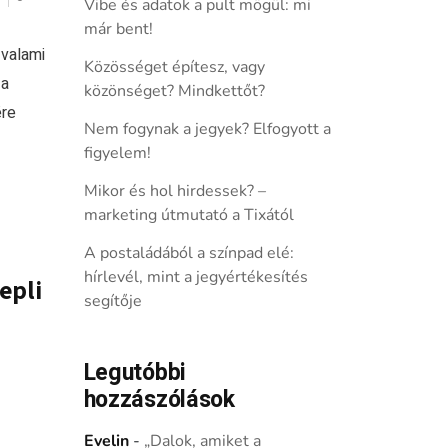
Vibe és adatok a pult mögül: mi
már bent!
 valami
Közösséget építesz, vagy
 a
közönséget? Mindkettőt?
ére
Nem fogynak a jegyek? Elfogyott a
figyelem!
Mikor és hol hirdessek? –
marketing útmutató a Tixától
A postaládából a színpad elé:
hírlevél, mint a jegyértékesítés
epli
segítője
Legutóbbi
hozzászólások
Evelin
-
„Dalok, amiket a