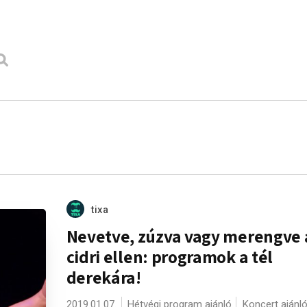
tixa
Nevetve, zúzva vagy merengve 
cidri ellen: programok a tél
derekára!
2019.01.07.
Hétvégi program ajánló
Koncert ajánl