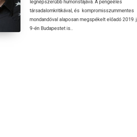
legnépszerűbb humoristájává. A pengeéles
társadalomkritikával, és kompromisszummentes
mondandóval alaposan megspékelt előadó 2019. j
9-én Budapestet is...